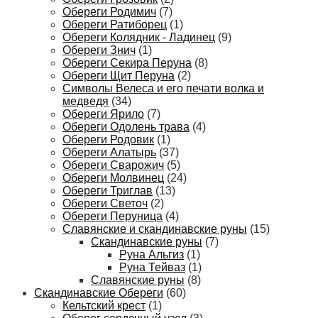
Обереги Родимич
(7)
Обереги Ратиборец
(1)
Обереги Колядник - Ладинец
(9)
Обереги Знич
(1)
Обереги Секира Перуна
(8)
Обереги Щит Перуна
(2)
Символы Велеса и его печати волка и
медведя
(34)
Обереги Ярило
(7)
Обереги Одолень трава
(4)
Обереги Родовик
(1)
Обереги Алатырь
(37)
Обереги Сварожич
(5)
Обереги Молвинец
(24)
Обереги Триглав
(13)
Обереги Светоч
(2)
Обереги Перуница
(4)
Славянские и скандинавские руны
(15)
Скандинавские руны
(7)
Руна Альгиз
(1)
Руна Тейваз
(1)
Славянские руны
(8)
Скандинавские Обереги
(60)
Кельтский крест
(1)