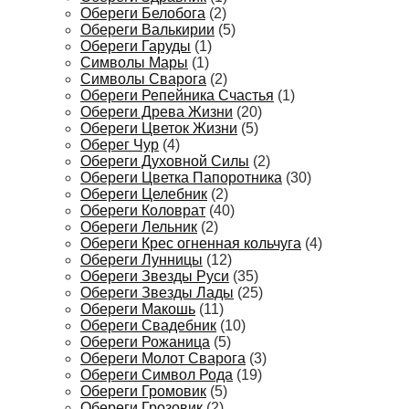
Обереги Белобога
(2)
Обереги Валькирии
(5)
Обереги Гаруды
(1)
Символы Мары
(1)
Символы Сварога
(2)
Обереги Репейника Счастья
(1)
Обереги Древа Жизни
(20)
Обереги Цветок Жизни
(5)
Оберег Чур
(4)
Обереги Духовной Силы
(2)
Обереги Цветка Папоротника
(30)
Обереги Целебник
(2)
Обереги Коловрат
(40)
Обереги Лельник
(2)
Обереги Крес огненная кольчуга
(4)
Обереги Лунницы
(12)
Обереги Звезды Руси
(35)
Обереги Звезды Лады
(25)
Обереги Макошь
(11)
Обереги Свадебник
(10)
Обереги Рожаница
(5)
Обереги Молот Сварога
(3)
Обереги Символ Рода
(19)
Обереги Громовик
(5)
Обереги Грозовик
(2)