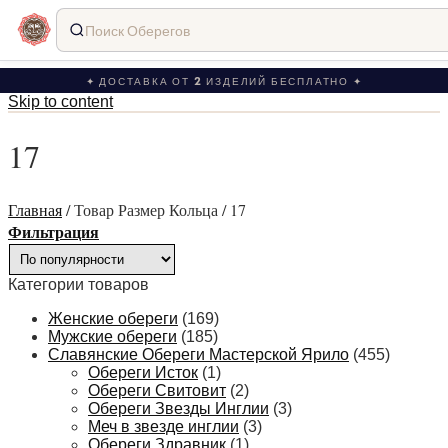
Поиск Оберегов
✦ ДОСТАВКА ОТ 2 ИЗДЕЛИЙ БЕСПЛАТНО ✦
Skip to content
17
Главная
/
Товар Размер Кольца
/
17
Фильтрация
Категории товаров
Женские обереги
(169)
Мужские обереги
(185)
Славянские Обереги Мастерской Ярило
(455)
Обереги Исток
(1)
Обереги Свитовит
(2)
Обереги Звезды Инглии
(3)
Меч в звезде инглии
(3)
Обереги Здравник
(1)