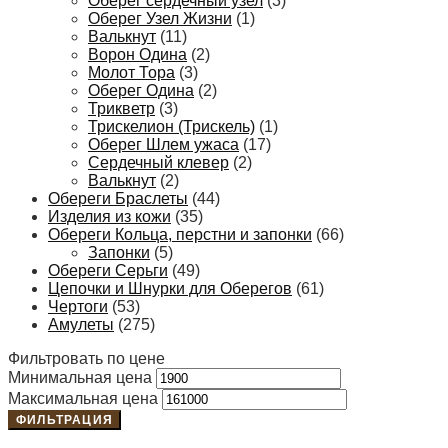
Оберег сердечный узел
(3)
Оберег Узел Жизни
(1)
Валькнут
(11)
Ворон Одина
(2)
Молот Тора
(3)
Оберег Одина
(2)
Трикветр
(3)
Трискелион (Трискель)
(1)
Оберег Шлем ужаса
(17)
Сердечный клевер
(2)
Валькнут
(2)
Обереги Браслеты
(44)
Изделия из кожи
(35)
Обереги Кольца, перстни и запонки
(66)
Запонки
(5)
Обереги Серьги
(49)
Цепочки и Шнурки для Оберегов
(61)
Чертоги
(53)
Амулеты
(275)
Фильтровать по цене
Минимальная цена
Максимальная цена
ФИЛЬТРАЦИЯ