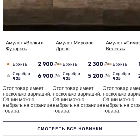
Амулет «Волки в
Амулет Мировое
Амулет «Симв
Футарке»
Древо
Велеса»
2 900
₽
2 300
₽
Бронза
Бронза
Бронза
Серебро
Серебро
Серебро
6 900
₽
5 200
₽
925
925
925
Этот товар имеет
Этот товар имеет
Этот товар име
несколько вариаций.
несколько вариаций.
несколько вари
Опции можно
Опции можно
Опции можно
выбрать на странице
выбрать на странице
выбрать на стр
товара.
товара.
товара.
СМОТРЕТЬ ВСЕ НОВИНКИ