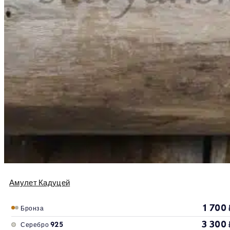
Амулет Кадуцей
1 700
Бронза
3 300
Серебро 925