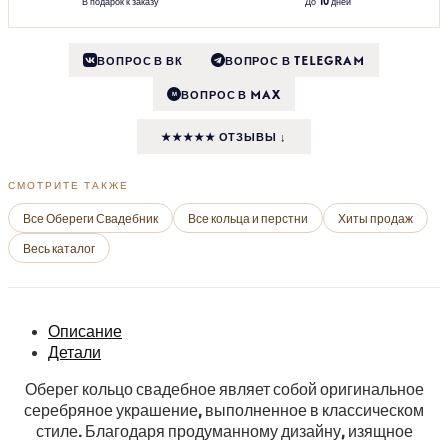
В подарок к заказу
До 10 дней
ВОПРОС В ВК
ВОПРОС В TELEGRAM
ВОПРОС В MAX
M
★★★★★ ОТЗЫВЫ ↓
СМОТРИТЕ ТАКЖЕ
Все Обереги Свадебник
Все кольца и перстни
Хиты продаж
Весь каталог
Описание
Детали
Оберег кольцо свадебное являет собой оригинальное
серебряное украшение, выполненное в классическом
стиле. Благодаря продуманному дизайну, изящное