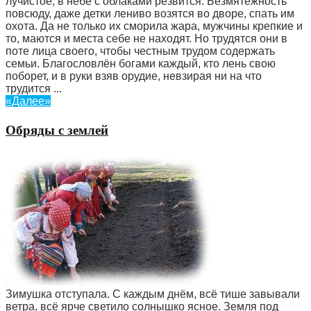
лучистое, в небе с облаками резвится. Безмятежность
повсюду, даже детки лениво возятся во дворе, спать им
охота. Да не только их сморила жара, мужчины крепкие и
то, маются и места себе не находят. Но трудятся они в
поте лица своего, чтобы честным трудом содержать
семьи. Благословлён богами каждый, кто лень свою
поборет, и в руки взяв орудие, невзирая ни на что
трудится ...
«Далее»
Обряды с землей
Зимушка отступала. С каждым днём, всё тише завывали
ветра, всё ярче светило солнышко ясное. Земля под