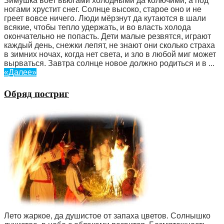
Зимушка воет вьюгами холодными да колючими, а под
ногами хрустит снег. Солнце высоко, старое оно и не
греет вовсе ничего. Люди мёрзнут да кутаются в шали
всякие, чтобы тепло удержать, и во власть холода
окончательно не попасть. Дети малые резвятся, играют
каждый день, снежки лепят, не знают они сколько страха
в зимних ночах, когда нет света, и зло в любой миг может
вырваться. Завтра солнце новое должно родиться и в ...
«Далее»
Обряд постриг
Лето жаркое, да душистое от запаха цветов. Солнышко