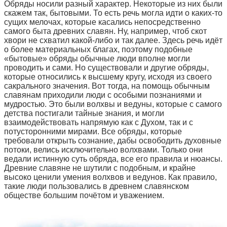
Обряды носили разный характер. Некоторые из них были
скажем так, бытовыми. То есть речь могла идти о каких-то
сущих мелочах, которые касались непосредственно
самого быта древних славян. Ну, например, чтоб скот
хвори не схватил какой-либо и так далее. Здесь речь идёт
о более материальных благах, поэтому подобные
«бытовые» обряды обычные люди вполне могли
проводить и сами. Но существовали и другие обряды,
которые относились к высшему кругу, исходя из своего
сакрального значения. Вот тогда, на помощь обычным
славянам приходили люди с особыми познаниями и
мудростью. Это были волхвы и ведуны, которые с самого
детства постигали тайные знания, и могли
взаимодействовать напрямую как с Духом, так и с
потусторонними мирами. Все обряды, которые
требовали открыть сознание, дабы освободить духовные
потоки, велись исключительно волхвами. Только они
ведали истинную суть обряда, все его правила и нюансы.
Древние славяне не шутили с подобным, и крайне
высоко ценили умения волхвов и ведунов. Как правило,
такие люди пользовались в древнем славянском
обществе большим почётом и уважением.