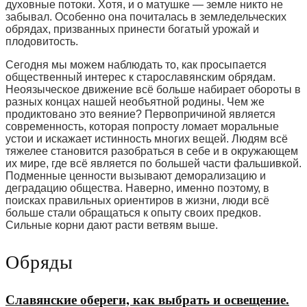
духовные потоки. Хотя, и о матушке — земле никто не
забывал. Особенно она почиталась в земледельческих
обрядах, призванных принести богатый урожай и
плодовитость.
Сегодня мы можем наблюдать то, как просыпается
общественный интерес к старославянским обрядам.
Неоязыческое движение всё больше набирает обороты в
разных концах нашей необъятной родины. Чем же
продиктовано это веяние? Первопричиной является
современность, которая попросту ломает моральные
устои и искажает истинность многих вещей. Людям всё
тяжелее становится разобраться в себе и в окружающем
их мире, где всё является по большей части фальшивкой.
Подменные ценности вызывают деморализацию и
деградацию общества. Наверно, именно поэтому, в
поисках правильных ориентиров в жизни, люди всё
больше стали обращаться к опыту своих предков.
Сильные корни дают расти ветвям выше.
Обряды
Славянские обереги, как выбрать и освещение.