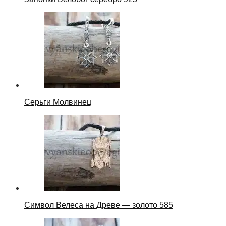
Серьги Молвинец
Символ Велеса на Древе — золото 585