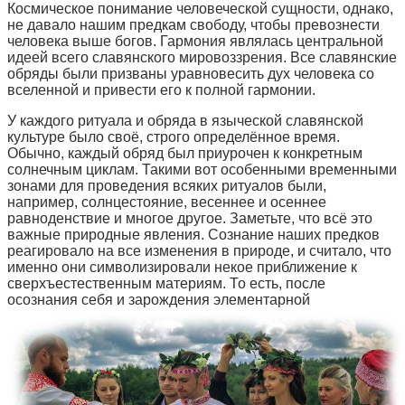
Космическое понимание человеческой сущности, однако,
не давало нашим предкам свободу, чтобы превознести
человека выше богов. Гармония являлась центральной
идеей всего славянского мировоззрения. Все славянские
обряды были призваны уравновесить дух человека со
вселенной и привести его к полной гармонии.
У каждого ритуала и обряда в языческой славянской
культуре было своё, строго определённое время.
Обычно, каждый обряд был приурочен к конкретным
солнечным циклам. Такими вот особенными временными
зонами для проведения всяких ритуалов были,
например, солнцестояние, весеннее и осеннее
равноденствие и многое другое. Заметьте, что всё это
важные природные явления. Сознание наших предков
реагировало на все изменения в природе, и считало, что
именно они символизировали некое приближение к
сверхъестественным материям. То есть, после
осознания себя и зарождения элементарной