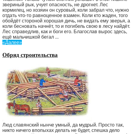
звериный рык, учует опасность, не дрогнет. Лес
кормилец, но хозяин он суровый, коли забрал что, нужно
отдать что-то равноценное взамен. Коли кто жаден, того
обойдёт стороной хорошая дичь, не видать ему зверья, а
коли бесновать начнёт, то и погибель свою в лесу найдёт.
Лес справедлив, как и боги его. Благослав вырос здесь,
ещё мальчишкой бегал ...
«Далее»
Обряд строительства
Люд славянский нынче умный, да мудрый. Просто так,
никто ничего впопыхах делать не будет, спешка дело