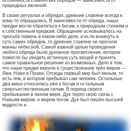
особенность славянских обрядов — зависимость от
природных явлений.
В своих ритуалах и обрядах, древние славяне всегда к
кому-то обращались. В зависимости от обряда, наши
предки могли обратиться к богам, к природным стихиям и
к собственным предкам. Обращение основывалось на
просьбе помочь в каком-либо деле, и если вникнуть в
суть самих обрядов, то древние славяне не просили
манны небесной. Самой важной целью проведения
любого обряда было духовное просветление, которое
помогло бы увидеть истинную суть вещей и принять
самое правильное решение из возможных. Дело в том,
что наши предки верили в существование трёх миров —
Яви, Нави и Прави. Отсюда первый мир был явным, то
есть тем, в котором пребывал сам человек. Остальные
два мира относились уже к богам и остальным
сверхъестественным силам. В период своего
пребывания в явном мире, Дух терял свою связь с
Навьим миром, и миром богов. Дух был лишён высшей
мудрости и