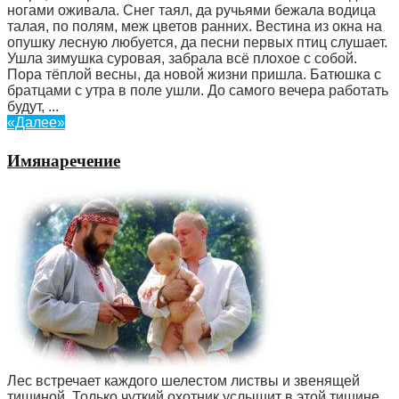
ногами оживала. Снег таял, да ручьями бежала водица
талая, по полям, меж цветов ранних. Вестина из окна на
опушку лесную любуется, да песни первых птиц слушает.
Ушла зимушка суровая, забрала всё плохое с собой.
Пора тёплой весны, да новой жизни пришла. Батюшка с
братцами с утра в поле ушли. До самого вечера работать
будут, ...
«Далее»
Имянаречение
Лес встречает каждого шелестом листвы и звенящей
тишиной. Только чуткий охотник услышит в этой тишине