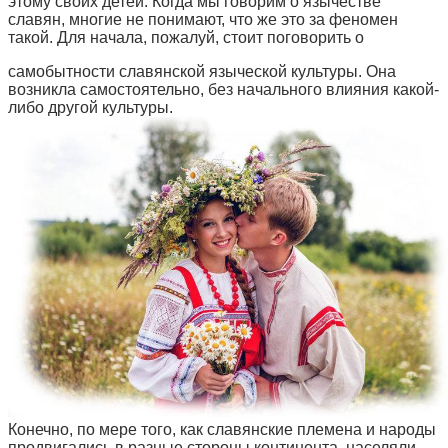
этому своих детей. Когда мы говорим о язычестве
славян, многие не понимают, что же это за феномен
такой. Для начала, пожалуй, стоит поговорить о
самобытности славянской языческой культуры. Она
возникла самостоятельно, без начального влияния какой-
либо другой культуры.
Конечно, по мере того, как славянские племена и народы
продвигались в разные стороны континента, населяли