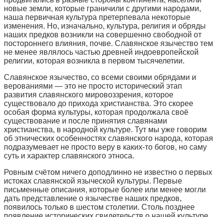
новые земли, которые граничили с другими народами,
наша первичная культура претерпевала некоторые
изменения. Но, изначально, культура, религия и обряды
наших предков возникли на совершенно свободной от
постороннего влияния, почве. Славянское язычество тем
не менее являлось частью древней индоевропейской
религии, которая возникла в первом тысячелетии.
Славянское язычество, со всеми своими обрядами и
верованиями — это не просто исторический этап
развития славянского мировоззрения, которое
существовало до прихода христианства. Это скорее
особая форма культуры, которая продолжала своё
существование и после принятия славянами
христианства, в народной культуре. Тут мы уже говорим
об этнических особенностях славянского народа, которая
подразумевает не просто веру в каких-то богов, но саму
суть и характер славянского этноса.
Ровным счётом ничего доподлинно не известно о первых
истоках славянской языческой культуры. Первые
письменные описания, которые более или менее могли
дать представление о язычестве наших предков,
появилось только в шестом столетии. Столь позднее
появление исторических свидетельств о нашей культуре