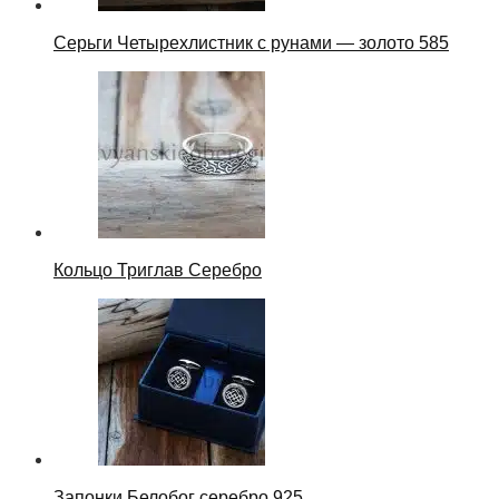
Серьги Четырехлистник с рунами — золото 585
Кольцо Триглав Серебро
Запонки Белобог серебро 925