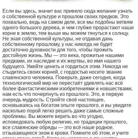
Если вы здесь, значит вас привело сюда желание узнать
о собственной культуре и прошлом своих предков. Это
похвально, ведь на самом деле, все мы подобны ветвям
одного большого дерева, и чем глубже прорастают наши
корни в землю, тем выше мы можем тянуться к солнцу.
Не зная собственной культуры, не отдавая дань
собственному прошлому, у нас никогда не будет
достаточно духовности для того, чтобы прожить
достойную жизнь. Мы — это века, прожитые нашими
предками, их наследие и их жертвы, во имя нашего
будущего. Умейте ценить и гордиться этим. Никогда не
стыдитесь своих корней, с гордостью носите звание
славянского человека. Поверьте, даже сегодня, когда
технологический мир не перестаёт удивлять нас всё
более фантастическими изобретениями и новшествами,
нам есть что почерпнуть из прошлого. Это, в первую
очередь мудрость. Стройте своё настоящее,
основываясь на богатом опыте прошлого, и вы увидите
насколько порой легко решить даже самые сложные
проблемы. Вы можете верить во что угодно,
исповедовать любую религию, но традиции прошлого,
все славянские обряды — это всё наше родное,
отзывающееся эхом в крови. Помните об этом, и учите