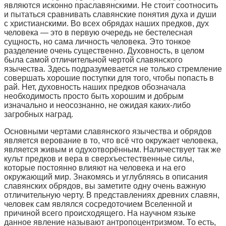
являются исконно праславянскими. Не стоит соотносить
и пытаться сравнивать славянские понятия духа и души
с христианскими. Во всех обрядах наших предков, дух
человека — это в первую очередь не бестелесная
сущность, но сама личность человека. Это тонкое
разделение очень существенно. Духовность, в целом
была самой отличительной чертой славянского
язычества. Здесь подразумевается не только стремление
совершать хорошие поступки для того, чтобы попасть в
рай. Нет, духовность наших предков обозначала
необходимость просто быть хорошим и добрым
изначально и неосознанно, не ожидая каких-либо
загробных наград.
Основными чертами славянского язычества и обрядов
является верование в то, что всё что окружает человека,
является живым и одухотворённым. Наличествует так же
культ предков и вера в сверхъестественные силы,
которые постоянно влияют на человека и на его
окружающий мир. Знакомясь и углубляясь в описания
славянских обрядов, вы заметите одну очень важную
отличительную черту. В представлениях древних славян,
человек сам являлся сосредоточием Вселенной и
причиной всего происходящего. На научном языке
данное явление называют антропоцентризмом. То есть,