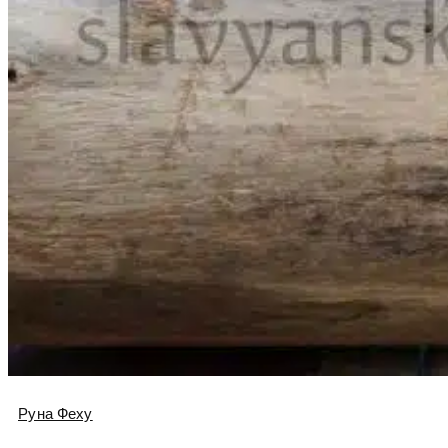
Руна Феху