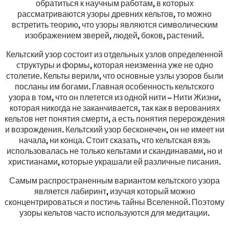
обратиться к научным работам, в которых
рассматриваются узоры древних кельтов, то можно
встретить теорию, что узоры являются символическим
изображением зверей, людей, боков, растений.
Кельтский узор состоит из отдельных узлов определенной
структуры и формы, которая неизменна уже не одно
столетие. Кельты верили, что основные узлы узоров были
посланы им богами. Главная особенность кельтского
узора в том, что он плетется из одной нити – Нити Жизни,
которая никогда не заканчивается, так как в верованиях
кельтов нет понятия смерти, а есть понятия перерождения
и возрождения. Кельтский узор бесконечен, он не имеет ни
начала, ни конца. Стоит сказать, что кельтская вязь
использовалась не только кельтами и скандинавами, но и
христианами, которые украшали ей различные писания.
Самым распространенным вариантом кельтского узора
является лабиринт, изучая который можно
сконцентрироваться и постичь тайны Вселенной. Поэтому
узоры кельтов часто используются для медитации.