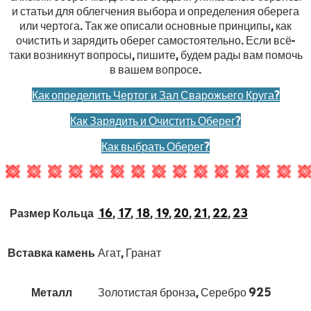
и статьи для облегчения выбора и определения оберега
или чертога. Так же описали основные принципы, как
очистить и зарядить оберег самостоятельно. Если всё-
таки возникнут вопросы, пишите, будем рады вам помочь
в вашем вопросе.
Как определить Чертог и Зал Сварожьего Круга?
Как Зарядить и Очистить Оберег?
Как выбрать Оберег?
Размер Кольца
16
,
17
,
18
,
19
,
20
,
21
,
22
,
23
Вставка камень
Агат, Гранат
Металл
Золотистая бронза, Серебро 925