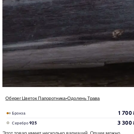
Оберег Цветок Папоротника-Одолень Трава
1 700
Бронза
3 300
Серебро 925
Этот товар имеет несколько вариаций. Опции можно