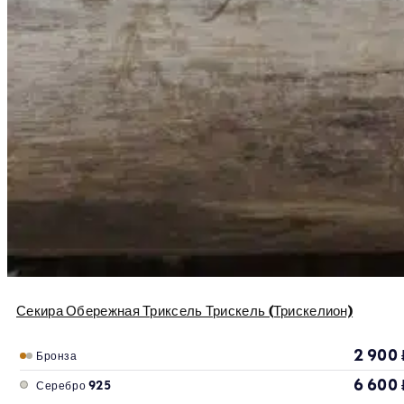
Секира Обережная Триксель Трискель (Трискелион)
2 900
Бронза
6 600
Серебро 925