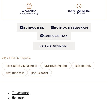
ШКАТУЛКА
ИЗГОТОВЛЕНИЕ
В подарок к заказу
До 10 дней
ВОПРОС В ВК
ВОПРОС В TELEGRAM
ВОПРОС В MAX
M
★★★★★ ОТЗЫВЫ ↓
СМОТРИТЕ ТАКЖЕ
Все Обереги Молвинец
Мужские обереги
Все цепочки
Хиты продаж
Весь каталог
Описание
Детали