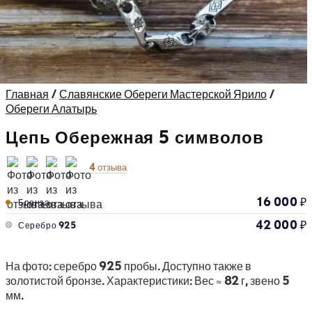
Главная
/
Славянские Обереги Мастерской Ярило
/
Обереги Алатырь
Цепь Обережная 5 символов
4 отзыва
16 000
₽
Бронза
42 000
₽
Серебро 925
На фото: серебро 925 пробы. Доступно также в
золотистой бронзе. Характеристики: Вес ≈ 82 г, звено 5
мм.