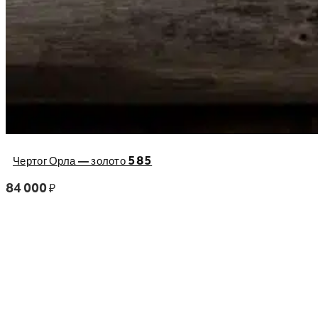
Чертог Орла — золото 585
84 000
₽