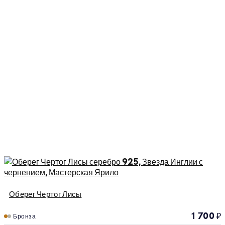
Оберег Чертог Лисы
1 700
₽
Бронза