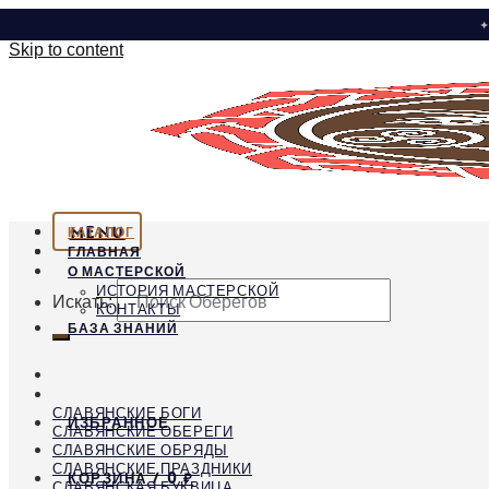
✦
Skip to content
MENU
КАТАЛОГ
ГЛАВНАЯ
О МАСТЕРСКОЙ
ИСТОРИЯ МАСТЕРСКОЙ
Искать:
КОНТАКТЫ
БАЗА ЗНАНИЙ
СЛАВЯНСКИЕ БОГИ
ИЗБРАННОЕ
СЛАВЯНСКИЕ ОБЕРЕГИ
СЛАВЯНСКИЕ ОБРЯДЫ
СЛАВЯНСКИЕ ПРАЗДНИКИ
КОРЗИНА /
0
₽
СЛАВЯНСКАЯ БУКВИЦА