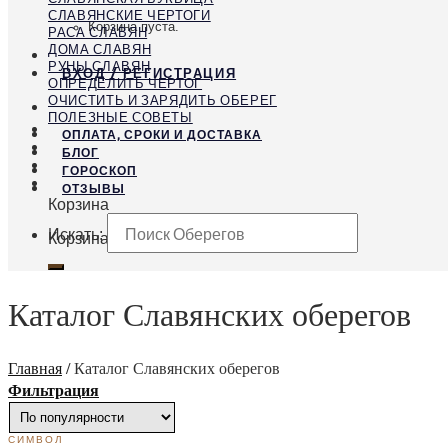
СЛАВЯНСКИЕ ЧЕРТОГИ
Корзина пуста.
РАСА СЛАВЯН
ДОМА СЛАВЯН
РУНЫ СЛАВЯН
ВХОД / РЕГИСТРАЦИЯ
ОПРЕДЕЛИТЬ ЧЕРТОГ
ОЧИСТИТЬ И ЗАРЯДИТЬ ОБЕРЕГ
ПОЛЕЗНЫЕ СОВЕТЫ
ОПЛАТА, СРОКИ И ДОСТАВКА
БЛОГ
ГОРОСКОП
ОТЗЫВЫ
Корзина
Искать:
Корзина пуста.
Каталог Славянских оберегов
Главная
/
Каталог Славянских оберегов
Фильтрация
СИМВОЛ