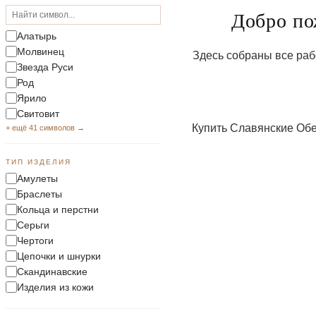
Добро по
Алатырь
Молвинец
Здесь собраны все раб
Звезда Руси
Род
Ярило
Свитовит
Купить Славянские Обер
+ ещё 41 символов →
ТИП ИЗДЕЛИЯ
Амулеты
Браслеты
Кольца и перстни
Серьги
Чертоги
Цепочки и шнурки
Скандинавские
Изделия из кожи