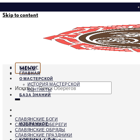
✦
Skip to content
КАТАЛОГ
MENU
ГЛАВНАЯ
О МАСТЕРСКОЙ
ИСТОРИЯ МАСТЕРСКОЙ
Искать:
КОНТАКТЫ
БАЗА ЗНАНИЙ
СЛАВЯНСКИЕ БОГИ
ИЗБРАННОЕ
СЛАВЯНСКИЕ ОБЕРЕГИ
СЛАВЯНСКИЕ ОБРЯДЫ
СЛАВЯНСКИЕ ПРАЗДНИКИ
КОРЗИНА /
0
₽