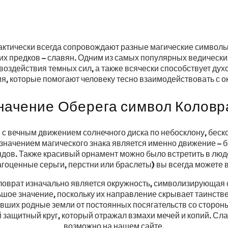
актически всегда сопровождают разные магические символы
х предков – славян. Одним из самых популярных ведических
воздействия темных сил, а также всячески способствует ду
я, которые помогают человеку тесно взаимодействовать с
начение Оберега символ Коловр
 с вечным движением солнечного диска по небосклону, беск
начением магического знака является именно движение – 
дов. Также красивый орнамент можно было встретить в людс
гоценные серьги, перстни или браслеты) вы всегда можете 
оврат изначально является окружность, символизирующая со
льшое значение, поскольку их направление скрывает таинст
вших родные земли от постоянных посягательств со стороны
защитный круг, который отражал взмахи мечей и копий. Сла
возможно на нашем сайте.