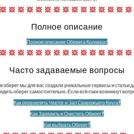
Полное описание
Полное описание Оберега Коловрат
Часто задаваемые вопросы
м оберег мы для вас создали уникальные сервисы и статьи д
рядить оберег самостоятельно. Если всё-таки возникнут воп
Как определить Чертог и Зал Сварожьего Круга?
Как Зарядить и Очистить Оберег?
Как выбрать Оберег?