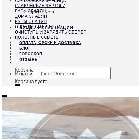
СЛАВЯНСКАЯ БУКВИЦА
СЛАВЯНСКИЕ ЧЕРТОГИ
РАСА СЛАВЯН
Корзина пуста.
ДОМА СЛАВЯН
РУНЫ СЛАВЯН
ОПРЕДЕЛИТЬ ЧЕРТОГ
ВХОД / РЕГИСТРАЦИЯ
ОЧИСТИТЬ И ЗАРЯДИТЬ ОБЕРЕГ
ПОЛЕЗНЫЕ СОВЕТЫ
ОПЛАТА, СРОКИ И ДОСТАВКА
БЛОГ
ГОРОСКОП
ОТЗЫВЫ
Корзина
Искать:
Корзина пуста.