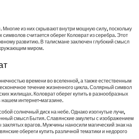
. Многие из них скрывают внутри мощную силу, поскольку
 символов считается оберег Коловрат из серебра. Этот
ховному развитию. В талисмане заключен глубокий смысл
 окружающим миром.
ат
онечностью времени во вселенной, а также естественным
бесконечное течение жизненного цикла. Солярный символ
ких жилищах. Коловрат оберег купить в разнообразных
в нашем интернет-магазине.
бой солнечный диск на небе. Однако изогнутые лучи,
венный смысл Бытия. Славянские амулеты с изображением
 заклятых врагов. Мужчины наносили магический знак на
вянские обереги купить различной тематики и недорого