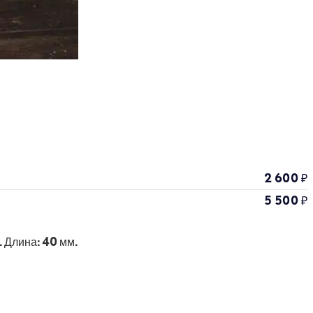
2 600
₽
5 500
₽
. Длина: 40 мм.