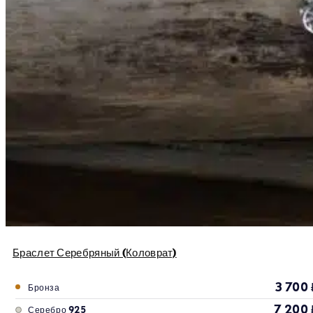
Браслет Серебряный (Коловрат)
3 700
Бронза
7 200
Серебро 925