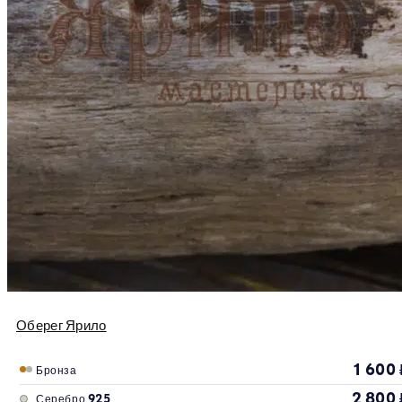
Оберег Ярило
1 600
Бронза
2 800
Серебро 925