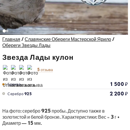
Главная
/
Славянские Обереги Мастерской Ярило
/
Обереги Звезды Лады
Звезда Лады кулон
5 отзыва
1 500
₽
Бронза
2 200
₽
Серебро 925
На фото: серебро 925 пробы. Доступно также в
золотистой и белой бронзе. Характеристики: Вес ≈ 3 г •
Диаметр — 15 мм.