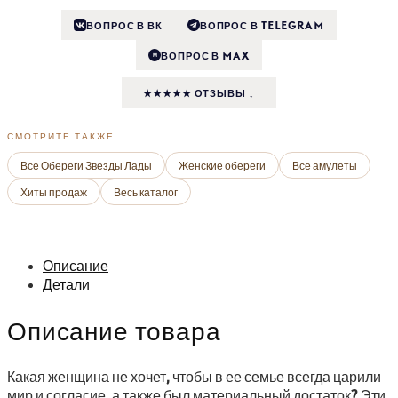
ВОПРОС В ВК
ВОПРОС В TELEGRAM
ВОПРОС В MAX
M
★★★★★ ОТЗЫВЫ ↓
СМОТРИТЕ ТАКЖЕ
Все Обереги Звезды Лады
Женские обереги
Все амулеты
Хиты продаж
Весь каталог
Описание
Детали
Описание товара
Какая женщина не хочет, чтобы в ее семье всегда царили
мир и согласие, а также был материальный достаток? Эти