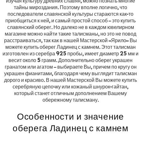
изучая культуру древних славян, можно познать многие
тайны мироздания. Поэтому вполне логично, что
последователи славянской культуры стараются как-то
приобщиться к ней, и самый простой способ – это купить
славянский оберег. Но далеко не в каждом ювелирном
магазине можно найти такие талисманы, но это не повод
расстраиваться, так как в нашей Мастерской «Ярило» Вы
можете купить оберег Ладинец с камнем. Этот талисман
изготовлен из серебра 925 пробы, имеет диаметр 25 мм и
весит около 5 грамм. Дополнительно оберег украшен
гранатом или агатом – выбираете Вы, причем по кругу он
украшен фианитами, благодаря чему выглядит талисман
дорого и красиво. В нашей Мастерской Вы можете купить
серебряную цепочку или кожаный шнурок-гайтан,
который станет отличным дополнением Вашему
обережному талисману.
Особенности и значение
оберега Ладинец с камнем