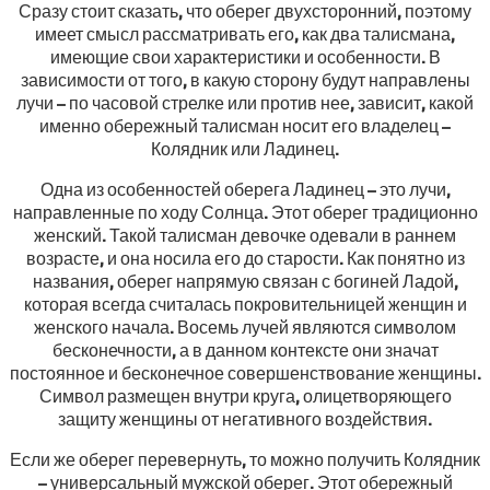
Сразу стоит сказать, что оберег двухсторонний, поэтому
имеет смысл рассматривать его, как два талисмана,
имеющие свои характеристики и особенности. В
зависимости от того, в какую сторону будут направлены
лучи – по часовой стрелке или против нее, зависит, какой
именно обережный талисман носит его владелец –
Колядник или Ладинец.
Одна из особенностей оберега Ладинец – это лучи,
направленные по ходу Солнца. Этот оберег традиционно
женский. Такой талисман девочке одевали в раннем
возрасте, и она носила его до старости. Как понятно из
названия, оберег напрямую связан с богиней Ладой,
которая всегда считалась покровительницей женщин и
женского начала. Восемь лучей являются символом
бесконечности, а в данном контексте они значат
постоянное и бесконечное совершенствование женщины.
Символ размещен внутри круга, олицетворяющего
защиту женщины от негативного воздействия.
Если же оберег перевернуть, то можно получить Колядник
– универсальный мужской оберег. Этот обережный