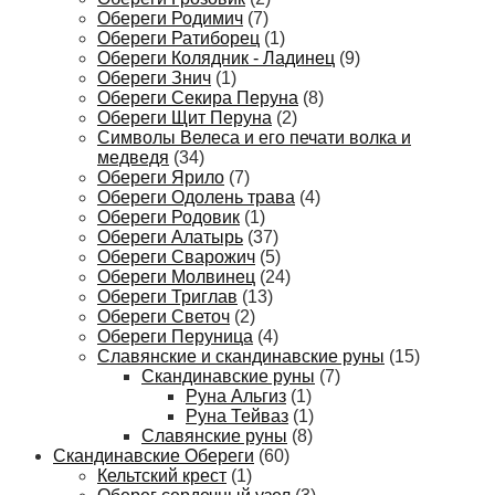
Обереги Родимич
(7)
Обереги Ратиборец
(1)
Обереги Колядник - Ладинец
(9)
Обереги Знич
(1)
Обереги Секира Перуна
(8)
Обереги Щит Перуна
(2)
Символы Велеса и его печати волка и
медведя
(34)
Обереги Ярило
(7)
Обереги Одолень трава
(4)
Обереги Родовик
(1)
Обереги Алатырь
(37)
Обереги Сварожич
(5)
Обереги Молвинец
(24)
Обереги Триглав
(13)
Обереги Светоч
(2)
Обереги Перуница
(4)
Славянские и скандинавские руны
(15)
Скандинавские руны
(7)
Руна Альгиз
(1)
Руна Тейваз
(1)
Славянские руны
(8)
Скандинавские Обереги
(60)
Кельтский крест
(1)