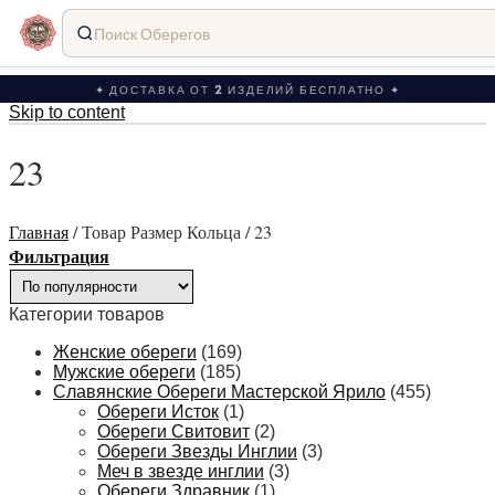
Поиск Оберегов
✦ ДОСТАВКА ОТ 2 ИЗДЕЛИЙ БЕСПЛАТНО ✦
Skip to content
23
Главная
/
Товар Размер Кольца
/
23
Фильтрация
Категории товаров
Женские обереги
(169)
Мужские обереги
(185)
Славянские Обереги Мастерской Ярило
(455)
Обереги Исток
(1)
Обереги Свитовит
(2)
Обереги Звезды Инглии
(3)
Меч в звезде инглии
(3)
Обереги Здравник
(1)