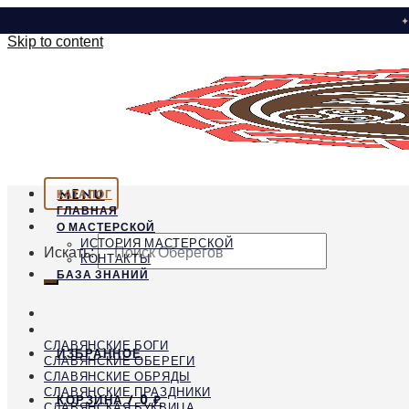
✦
Skip to content
MENU
КАТАЛОГ
ГЛАВНАЯ
О МАСТЕРСКОЙ
ИСТОРИЯ МАСТЕРСКОЙ
Искать:
КОНТАКТЫ
БАЗА ЗНАНИЙ
СЛАВЯНСКИЕ БОГИ
ИЗБРАННОЕ
СЛАВЯНСКИЕ ОБЕРЕГИ
СЛАВЯНСКИЕ ОБРЯДЫ
СЛАВЯНСКИЕ ПРАЗДНИКИ
КОРЗИНА /
0
₽
СЛАВЯНСКАЯ БУКВИЦА