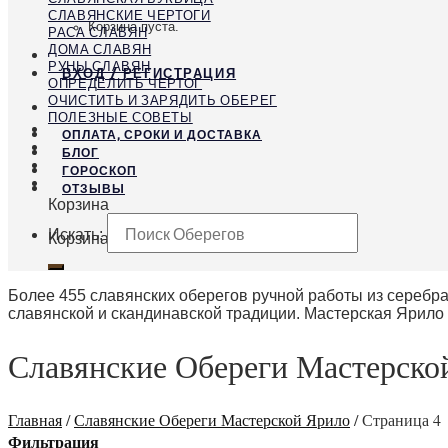
СЛАВЯНСКИЕ ЧЕРТОГИ
Корзина пуста.
РАСА СЛАВЯН
ДОМА СЛАВЯН
РУНЫ СЛАВЯН
ВХОД / РЕГИСТРАЦИЯ
ОПРЕДЕЛИТЬ ЧЕРТОГ
ОЧИСТИТЬ И ЗАРЯДИТЬ ОБЕРЕГ
ПОЛЕЗНЫЕ СОВЕТЫ
ОПЛАТА, СРОКИ И ДОСТАВКА
БЛОГ
ГОРОСКОП
ОТЗЫВЫ
Корзина
Искать:
Корзина пуста.
Более 455 славянских оберегов ручной работы из серебра
славянской и скандинавской традиции. Мастерская Ярило 
Славянские Обереги Мастерско
Главная
/
Славянские Обереги Мастерской Ярило
/
Страница 4
Фильтрация