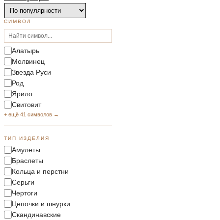
СИМВОЛ
Алатырь
Молвинец
Звезда Руси
Род
Ярило
Свитовит
+ ещё 41 символов →
ТИП ИЗДЕЛИЯ
Амулеты
Браслеты
Кольца и перстни
Серьги
Чертоги
Цепочки и шнурки
Скандинавские