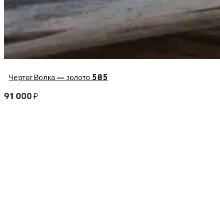
Чертог Волка — золото 585
91 000
₽