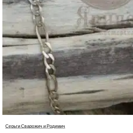
Серьги Сварожич и Родимич