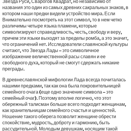
Звезда Руси, Сварогов Квадрат, но независимо от
названия это один из самых древних сакральных знаков, в
котором наши предки видели устройство мира. Если
Внимательно посмотреть на этот символ, то в нем четко
различимы четыре языка пламени, которые
символизируют справедливость, честь, свободу и веру,
причем эти языки выходят за пределы ромба, а это значит,
что ограничений нет. Исследователи славянской культуры
считают, что Звезда Лады – это символичное
изображение величественной расы славян и ее
свободного духа, который не смогут сдержать никакие
преграды.
В древнеславянской мифологии Лада всегда почиталась
нашими предками, так как она была покровительницей
семейного очага (еще одно значение символа – это
семейный очаг). Поэтому вполне логично, что этот
обережный талисман больше всего подходит женщинам,
как хранительницам семейного счастья и ценностей.
Ношение такого оберега позволит женщине обрести
спокойствие, мудрость, доброту и гармонию, быть
рассудительной. Молодым девушкам, носящим такой