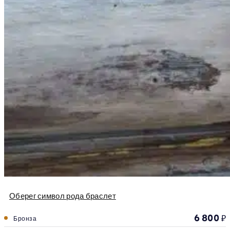
Оберег символ рода браслет
6 800
₽
Бронза