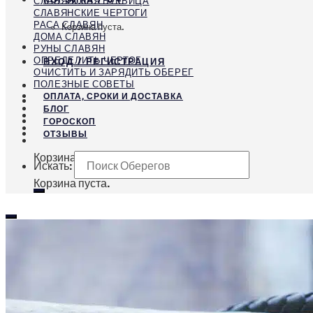
СЛАВЯНСКАЯ БУКВИЦА
СЛАВЯНСКИЕ ЧЕРТОГИ
РАСА СЛАВЯН
Корзина пуста.
ДОМА СЛАВЯН
РУНЫ СЛАВЯН
ОПРЕДЕЛИТЬ ЧЕРТОГ
ВХОД / РЕГИСТРАЦИЯ
ОЧИСТИТЬ И ЗАРЯДИТЬ ОБЕРЕГ
ПОЛЕЗНЫЕ СОВЕТЫ
ОПЛАТА, СРОКИ И ДОСТАВКА
БЛОГ
ГОРОСКОП
ОТЗЫВЫ
Корзина
Искать:
Корзина пуста.