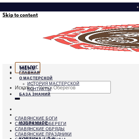
✦
Skip to content
КАТАЛОГ
MENU
ГЛАВНАЯ
О МАСТЕРСКОЙ
ИСТОРИЯ МАСТЕРСКОЙ
Искать:
КОНТАКТЫ
БАЗА ЗНАНИЙ
СЛАВЯНСКИЕ БОГИ
ИЗБРАННОЕ
СЛАВЯНСКИЕ ОБЕРЕГИ
СЛАВЯНСКИЕ ОБРЯДЫ
СЛАВЯНСКИЕ ПРАЗДНИКИ
КОРЗИНА /
0
₽