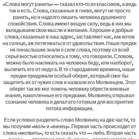
«Слова могут ранить» — сказал кто-то из классиков, а ведь
так и есть. Слова, сказанные в гневе, могут не просто
ранить, но и надолго лишить человека душевного
спокойствия. Слова имеют вещую силу, ведь в них мы
вкладываем свои мысли и желания. Хорошие и добрые
слова, сказанные в наш адрес, заставляют нас, как котов
на солнце, аж потягиваться от удовольствия. Наши предки
не понаслышке знали о силе слова, поэтому со всей
серьёзностью относились к тому, что говорили. Словом,
можно было накликать на человека беду, или наоборот,
вылечить его от недуга. В те стародавние времена, наши
предки придумали особый оберег, который смог бы
защитить их от чужих слов и назвали его Молвинцем. Этот
оберег так же мог помочь человеку обрести вековые
знания, накопленные его предками. Молвинец открывал
сознание человека и делал его готовым для восприятия
потока информации.
Если условно разделить слово Молвинец на две части, то
мы получим «мол» и «винец». Первая часть происходит от
слова «молвить», то есть сказать что — либо. Вторая часть