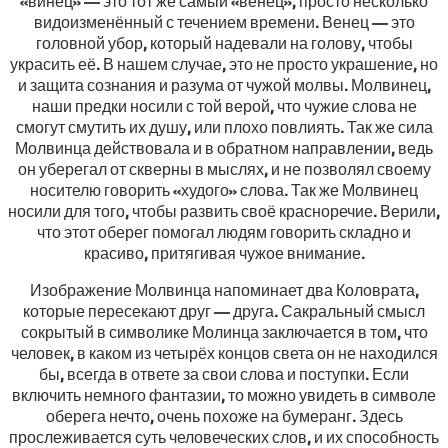
«винец» — это тот же самый «венец», просто несколько
видоизменённый с течением времени. Венец — это
головной убор, который надевали на голову, чтобы
украсить её. В нашем случае, это не просто украшение, но
и защита сознания и разума от чужой молвы. Молвинец,
наши предки носили с той верой, что чужие слова не
смогут смутить их душу, или плохо повлиять. Так же сила
Молвинца действовала и в обратном направлении, ведь
он уберегал от скверны в мыслях, и не позволял своему
носителю говорить «худого» слова. Так же Молвинец
носили для того, чтобы развить своё красноречие. Верили,
что этот оберег помогал людям говорить складно и
красиво, притягивая чужое внимание.
Изображение Молвинца напоминает два Коловрата,
которые пересекают друг — друга. Сакральный смысл
сокрытый в символике Молинца заключается в том, что
человек, в каком из четырёх концов света он не находился
бы, всегда в ответе за свои слова и поступки. Если
включить немного фантазии, то можно увидеть в символе
оберега нечто, очень похоже на бумеранг. Здесь
прослеживается суть человеческих слов, и их способность