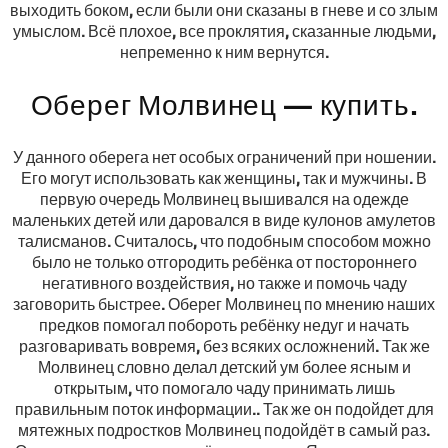
выходить боком, если были они сказаны в гневе и со злым
умыслом. Всё плохое, все проклятия, сказанные людьми,
непременно к ним вернутся.
Оберег Молвинец — купить.
У данного оберега нет особых ограничений при ношении.
Его могут использовать как женщины, так и мужчины. В
первую очередь Молвинец вышивался на одежде
маленьких детей или даровался в виде кулонов амулетов
талисманов. Считалось, что подобным способом можно
было не только отгородить ребёнка от постороннего
негативного воздействия, но также и помочь чаду
заговорить быстрее. Оберег Молвинец по мнению наших
предков помогал побороть ребёнку недуг и начать
разговаривать вовремя, без всяких осложнений. Так же
Молвинец словно делал детский ум более ясным и
открытым, что помогало чаду принимать лишь
правильным поток информации.. Так же он подойдет для
мятежных подростков Молвинец подойдёт в самый раз.