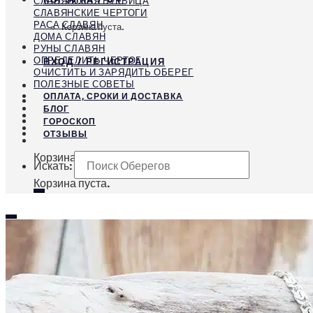
СЛАВЯНСКАЯ БУКВИЦА
СЛАВЯНСКИЕ ЧЕРТОГИ
РАСА СЛАВЯН
Корзина пуста.
ДОМА СЛАВЯН
РУНЫ СЛАВЯН
ОПРЕДЕЛИТЬ ЧЕРТОГ
ВХОД / РЕГИСТРАЦИЯ
ОЧИСТИТЬ И ЗАРЯДИТЬ ОБЕРЕГ
ПОЛЕЗНЫЕ СОВЕТЫ
ОПЛАТА, СРОКИ И ДОСТАВКА
БЛОГ
ГОРОСКОП
ОТЗЫВЫ
Корзина
Искать:
Корзина пуста.