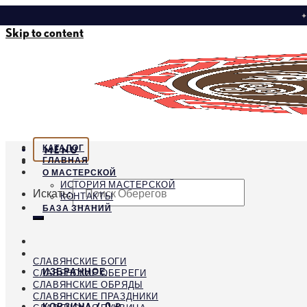
✦
Skip to content
КАТАЛОГ
MENU
ГЛАВНАЯ
О МАСТЕРСКОЙ
ИСТОРИЯ МАСТЕРСКОЙ
Искать:
КОНТАКТЫ
БАЗА ЗНАНИЙ
СЛАВЯНСКИЕ БОГИ
ИЗБРАННОЕ
СЛАВЯНСКИЕ ОБЕРЕГИ
СЛАВЯНСКИЕ ОБРЯДЫ
СЛАВЯНСКИЕ ПРАЗДНИКИ
КОРЗИНА /
0
₽