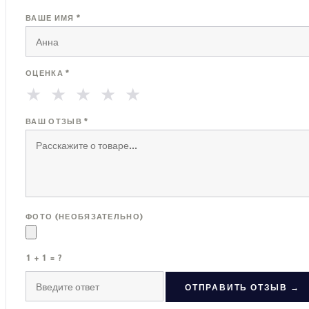
ВАШЕ ИМЯ *
ОЦЕНКА *
★
★
★
★
★
ВАШ ОТЗЫВ *
ФОТО (НЕОБЯЗАТЕЛЬНО)
1 + 1 = ?
ОТПРАВИТЬ ОТЗЫВ →