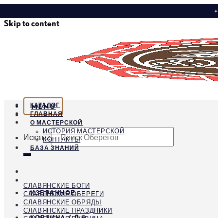
✦
Skip to content
КАТАЛОГ
MENU
ГЛАВНАЯ
О МАСТЕРСКОЙ
ИСТОРИЯ МАСТЕРСКОЙ
Искать:
КОНТАКТЫ
БАЗА ЗНАНИЙ
СЛАВЯНСКИЕ БОГИ
ИЗБРАННОЕ
СЛАВЯНСКИЕ ОБЕРЕГИ
СЛАВЯНСКИЕ ОБРЯДЫ
СЛАВЯНСКИЕ ПРАЗДНИКИ
КОРЗИНА /
0
₽