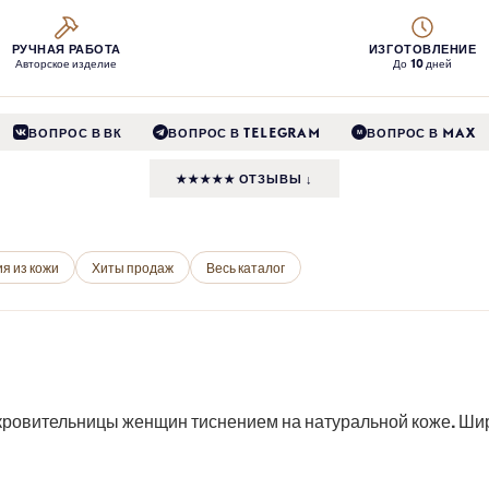
РУЧНАЯ РАБОТА
ИЗГОТОВЛЕНИЕ
Авторское изделие
До 10 дней
ВОПРОС В ВК
ВОПРОС В TELEGRAM
ВОПРОС В MAX
M
★★★★★ ОТЗЫВЫ ↓
я из кожи
Хиты продаж
Весь каталог
ровительницы женщин тиснением на натуральной коже. Шири