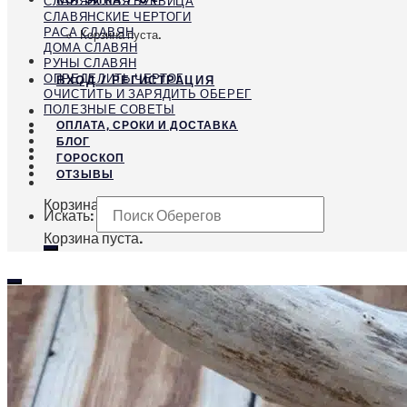
СЛАВЯНСКАЯ БУКВИЦА
СЛАВЯНСКИЕ ЧЕРТОГИ
РАСА СЛАВЯН
Корзина пуста.
ДОМА СЛАВЯН
РУНЫ СЛАВЯН
ОПРЕДЕЛИТЬ ЧЕРТОГ
ВХОД / РЕГИСТРАЦИЯ
ОЧИСТИТЬ И ЗАРЯДИТЬ ОБЕРЕГ
ПОЛЕЗНЫЕ СОВЕТЫ
ОПЛАТА, СРОКИ И ДОСТАВКА
БЛОГ
ГОРОСКОП
ОТЗЫВЫ
Корзина
Искать:
Корзина пуста.