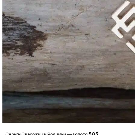
Серьги Сварожич и Родимич — золото 585