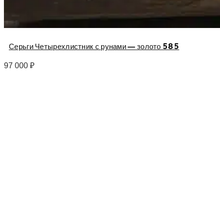
Серьги Четырехлистник с рунами — золото 585
97 000
₽