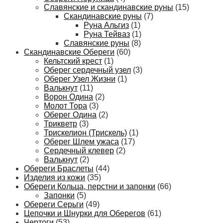
Славянские и скандинавские руны
(15)
Скандинавские руны
(7)
Руна Альгиз
(1)
Руна Тейваз
(1)
Славянские руны
(8)
Скандинавские Обереги
(60)
Кельтский крест
(1)
Оберег сердечный узел
(3)
Оберег Узел Жизни
(1)
Валькнут
(11)
Ворон Одина
(2)
Молот Тора
(3)
Оберег Одина
(2)
Трикветр
(3)
Трискелион (Трискель)
(1)
Оберег Шлем ужаса
(17)
Сердечный клевер
(2)
Валькнут
(2)
Обереги Браслеты
(44)
Изделия из кожи
(35)
Обереги Кольца, перстни и запонки
(66)
Запонки
(5)
Обереги Серьги
(49)
Цепочки и Шнурки для Оберегов
(61)
Чертоги
(53)