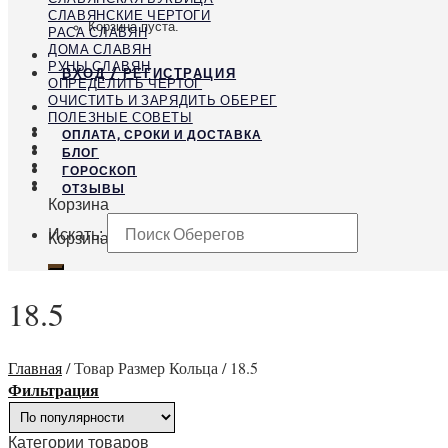
СЛАВЯНСКИЕ ЧЕРТОГИ
Корзина пуста.
РАСА СЛАВЯН
ДОМА СЛАВЯН
РУНЫ СЛАВЯН
ВХОД / РЕГИСТРАЦИЯ
ОПРЕДЕЛИТЬ ЧЕРТОГ
ОЧИСТИТЬ И ЗАРЯДИТЬ ОБЕРЕГ
ПОЛЕЗНЫЕ СОВЕТЫ
ОПЛАТА, СРОКИ И ДОСТАВКА
БЛОГ
ГОРОСКОП
ОТЗЫВЫ
Корзина
Искать:
Корзина пуста.
18.5
Главная
/
Товар Размер Кольца
/
18.5
Фильтрация
Категории товаров