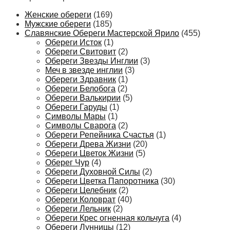
Женские обереги
(169)
Мужские обереги
(185)
Славянские Обереги Мастерской Ярило
(455)
Обереги Исток
(1)
Обереги Свитовит
(2)
Обереги Звезды Инглии
(3)
Меч в звезде инглии
(3)
Обереги Здравник
(1)
Обереги Белобога
(2)
Обереги Валькирии
(5)
Обереги Гаруды
(1)
Символы Мары
(1)
Символы Сварога
(2)
Обереги Репейника Счастья
(1)
Обереги Древа Жизни
(20)
Обереги Цветок Жизни
(5)
Оберег Чур
(4)
Обереги Духовной Силы
(2)
Обереги Цветка Папоротника
(30)
Обереги Целебник
(2)
Обереги Коловрат
(40)
Обереги Лельник
(2)
Обереги Крес огненная кольчуга
(4)
Обереги Лунницы
(12)