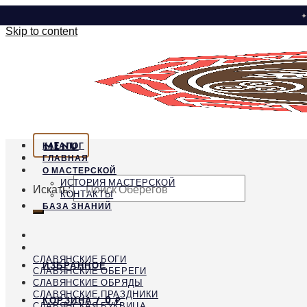
✦
Skip to content
MENU
КАТАЛОГ
ГЛАВНАЯ
О МАСТЕРСКОЙ
ИСТОРИЯ МАСТЕРСКОЙ
Искать:
КОНТАКТЫ
БАЗА ЗНАНИЙ
СЛАВЯНСКИЕ БОГИ
ИЗБРАННОЕ
СЛАВЯНСКИЕ ОБЕРЕГИ
СЛАВЯНСКИЕ ОБРЯДЫ
СЛАВЯНСКИЕ ПРАЗДНИКИ
КОРЗИНА /
0
₽
СЛАВЯНСКАЯ БУКВИЦА