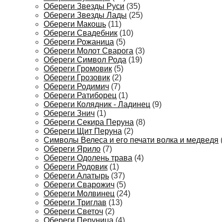
Обереги Звезды Руси
(35)
Обереги Звезды Лады
(25)
Обереги Макошь
(11)
Обереги Свадебник
(10)
Обереги Рожаница
(5)
Обереги Молот Сварога
(3)
Обереги Символ Рода
(19)
Обереги Громовик
(5)
Обереги Грозовик
(2)
Обереги Родимич
(7)
Обереги Ратиборец
(1)
Обереги Колядник - Ладинец
(9)
Обереги Знич
(1)
Обереги Секира Перуна
(8)
Обереги Щит Перуна
(2)
Символы Велеса и его печати волка и медведя
Обереги Ярило
(7)
Обереги Одолень трава
(4)
Обереги Родовик
(1)
Обереги Алатырь
(37)
Обереги Сварожич
(5)
Обереги Молвинец
(24)
Обереги Триглав
(13)
Обереги Светоч
(2)
Обереги Перуница
(4)