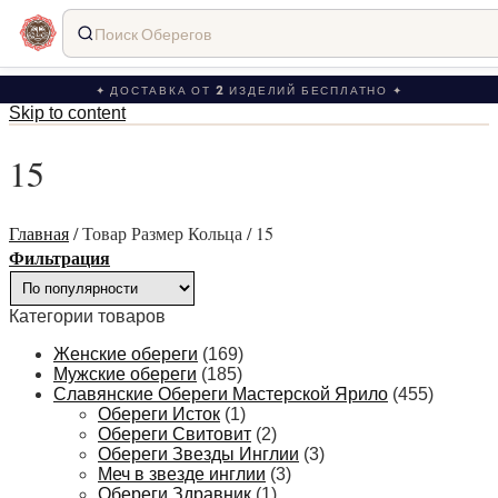
Поиск Оберегов
✦ ДОСТАВКА ОТ 2 ИЗДЕЛИЙ БЕСПЛАТНО ✦
Skip to content
15
Главная
/
Товар Размер Кольца
/
15
Фильтрация
Категории товаров
Женские обереги
(169)
Мужские обереги
(185)
Славянские Обереги Мастерской Ярило
(455)
Обереги Исток
(1)
Обереги Свитовит
(2)
Обереги Звезды Инглии
(3)
Меч в звезде инглии
(3)
Обереги Здравник
(1)