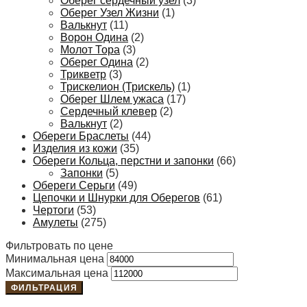
Оберег сердечный узел
(3)
Оберег Узел Жизни
(1)
Валькнут
(11)
Ворон Одина
(2)
Молот Тора
(3)
Оберег Одина
(2)
Трикветр
(3)
Трискелион (Трискель)
(1)
Оберег Шлем ужаса
(17)
Сердечный клевер
(2)
Валькнут
(2)
Обереги Браслеты
(44)
Изделия из кожи
(35)
Обереги Кольца, перстни и запонки
(66)
Запонки
(5)
Обереги Серьги
(49)
Цепочки и Шнурки для Оберегов
(61)
Чертоги
(53)
Амулеты
(275)
Фильтровать по цене
Минимальная цена
Максимальная цена
ФИЛЬТРАЦИЯ