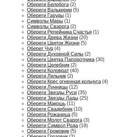
Обереги Белобога
(2)
Обереги Валькирии
(5)
Обереги Гаруды
(1)
Символы Мары
(1)
Символы Сварога
(2)
Обереги Репейника Счастья
(1)
Обереги Древа Жизни
(20)
Обереги Цветок Жизни
(5)
Оберег Чур
(4)
Обереги Духовной Силы
(2)
Обереги Цветка Папоротника
(30)
Обереги Целебник
(2)
Обереги Коловрат
(40)
Обереги Лельник
(2)
Обереги Крес огненная кольчуга
(4)
Обереги Лунницы
(12)
Обереги Звезды Руси
(35)
Обереги Звезды Лады
(25)
Обереги Макошь
(11)
Обереги Свадебник
(10)
Обереги Рожаница
(5)
Обереги Молот Сварога
(3)
Обереги Символ Рода
(19)
Обереги Громовик
(5)
Обереги Грозовик
(2)