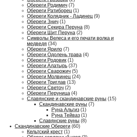
Обереги Родимич
(7)
Обереги Ратиборец
(1)
Обереги Колядник - Ладинец
(9)
Обереги Знич
(1)
Обереги Секира Перуна
(8)
Обереги Щит Перуна
(2)
Символы Велеса и его печати волка и
медведя
(34)
Обереги Ярило
(7)
Обереги Одолень трава
(4)
Обереги Родовик
(1)
Обереги Алатырь
(37)
Обереги Сварожич
(5)
Обереги Молвинец
(24)
Обереги Триглав
(13)
Обереги Светоч
(2)
Обереги Перуница
(4)
Славянские и скандинавские руны
(15)
Скандинавские руны
(7)
Руна Альгиз
(1)
Руна Тейваз
(1)
Славянские руны
(8)
Скандинавские Обереги
(60)
Кельтский крест
(1)