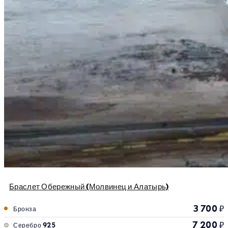
Браслет Обережный (Молвинец и Алатырь)
3 700
₽
Бронза
7 200
₽
Серебро 925