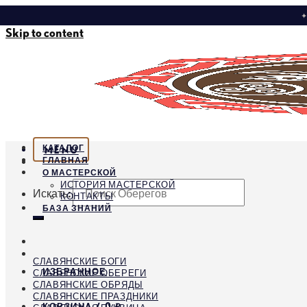
✦
Skip to content
КАТАЛОГ
MENU
ГЛАВНАЯ
О МАСТЕРСКОЙ
ИСТОРИЯ МАСТЕРСКОЙ
Искать:
КОНТАКТЫ
БАЗА ЗНАНИЙ
СЛАВЯНСКИЕ БОГИ
ИЗБРАННОЕ
СЛАВЯНСКИЕ ОБЕРЕГИ
СЛАВЯНСКИЕ ОБРЯДЫ
СЛАВЯНСКИЕ ПРАЗДНИКИ
КОРЗИНА /
0
₽