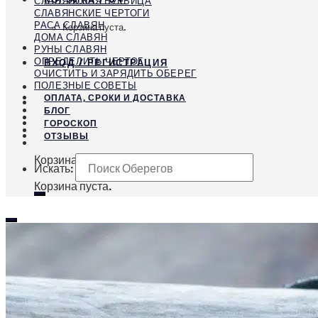
СЛАВЯНСКАЯ БУКВИЦА
СЛАВЯНСКИЕ ЧЕРТОГИ
РАСА СЛАВЯН
Корзина пуста.
ДОМА СЛАВЯН
РУНЫ СЛАВЯН
ОПРЕДЕЛИТЬ ЧЕРТОГ
ВХОД / РЕГИСТРАЦИЯ
ОЧИСТИТЬ И ЗАРЯДИТЬ ОБЕРЕГ
ПОЛЕЗНЫЕ СОВЕТЫ
ОПЛАТА, СРОКИ И ДОСТАВКА
БЛОГ
ГОРОСКОП
ОТЗЫВЫ
Корзина
Искать:
Корзина пуста.