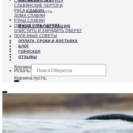
СЛАВЯНСКАЯ БУКВИЦА
СЛАВЯНСКИЕ ЧЕРТОГИ
РАСА СЛАВЯН
Корзина пуста.
ДОМА СЛАВЯН
РУНЫ СЛАВЯН
ОПРЕДЕЛИТЬ ЧЕРТОГ
ВХОД / РЕГИСТРАЦИЯ
ОЧИСТИТЬ И ЗАРЯДИТЬ ОБЕРЕГ
ПОЛЕЗНЫЕ СОВЕТЫ
ОПЛАТА, СРОКИ И ДОСТАВКА
БЛОГ
ГОРОСКОП
ОТЗЫВЫ
Корзина
Искать:
Корзина пуста.