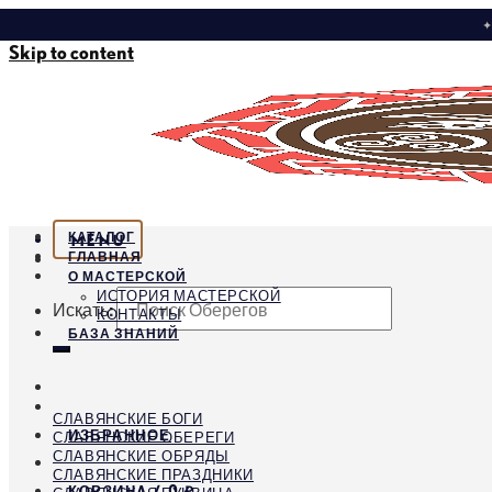
✦
Skip to content
КАТАЛОГ
MENU
ГЛАВНАЯ
О МАСТЕРСКОЙ
ИСТОРИЯ МАСТЕРСКОЙ
Искать:
КОНТАКТЫ
БАЗА ЗНАНИЙ
СЛАВЯНСКИЕ БОГИ
ИЗБРАННОЕ
СЛАВЯНСКИЕ ОБЕРЕГИ
СЛАВЯНСКИЕ ОБРЯДЫ
СЛАВЯНСКИЕ ПРАЗДНИКИ
КОРЗИНА /
0
₽