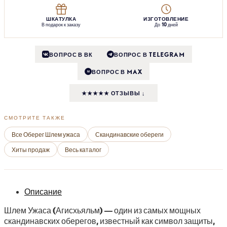
ШКАТУЛКА
ИЗГОТОВЛЕНИЕ
В подарок к заказу
До 10 дней
ВОПРОС В ВК
ВОПРОС В TELEGRAM
ВОПРОС В MAX
M
★★★★★ ОТЗЫВЫ ↓
СМОТРИТЕ ТАКЖЕ
Все Оберег Шлем ужаса
Скандинавские обереги
Хиты продаж
Весь каталог
Описание
Шлем Ужаса (Агисхьяльм) — один из самых мощных
скандинавских оберегов, известный как символ защиты,