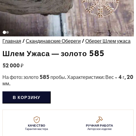
Главная
/
Скандинавские Обереги
/
Оберег Шлем ужаса
Шлем Ужаса — золото 585
52 000
₽
На фото: золото 585 пробы. Характеристики: Вес ≈ 4 г, 20
мм.
В КОРЗИНУ
КАЧЕСТВО
РУЧНАЯ РАБОТА
Гарантия мастера
Авторское изделие