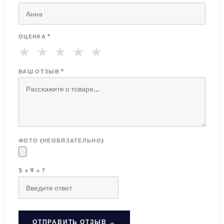
ОЦЕНКА *
★
★
★
★
★
ВАШ ОТЗЫВ *
ФОТО (НЕОБЯЗАТЕЛЬНО)
5 + 9 = ?
ОТПРАВИТЬ ОТЗЫВ →