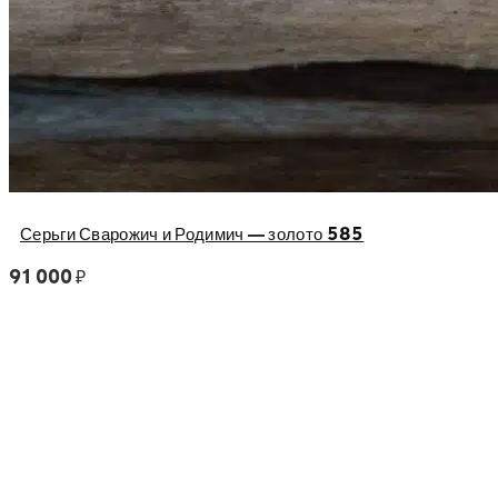
Серьги Сварожич и Родимич — золото 585
91 000
₽