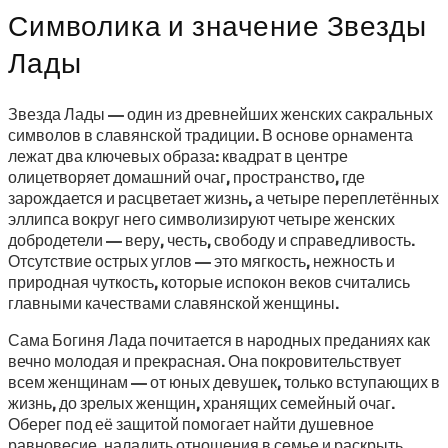
Символика и значение Звезды
Лады
Звезда Лады — один из древнейших женских сакральных
символов в славянской традиции. В основе орнамента
лежат два ключевых образа: квадрат в центре
олицетворяет домашний очаг, пространство, где
зарождается и расцветает жизнь, а четыре переплетённых
эллипса вокруг него символизируют четыре женских
добродетели — веру, честь, свободу и справедливость.
Отсутствие острых углов — это мягкость, нежность и
природная чуткость, которые испокон веков считались
главными качествами славянской женщины.
Сама Богиня Лада почитается в народных преданиях как
вечно молодая и прекрасная. Она покровительствует
всем женщинам — от юных девушек, только вступающих в
жизнь, до зрелых женщин, хранящих семейный очаг.
Оберег под её защитой помогает найти душевное
равновесие, наладить отношения в семье и раскрыть