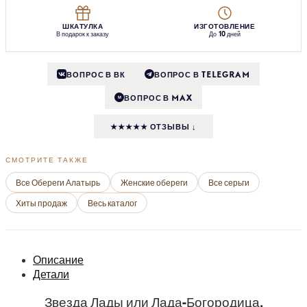
ШКАТУЛКА
ИЗГОТОВЛЕНИЕ
В подарок к заказу
До 10 дней
ВОПРОС В ВК
ВОПРОС В TELEGRAM
ВОПРОС В MAX
M
★★★★★ ОТЗЫВЫ ↓
СМОТРИТЕ ТАКЖЕ
Все Обереги Алатырь
Женские обереги
Все серьги
Хиты продаж
Весь каталог
Описание
Детали
Звезда Лады или Лада-Богородица.