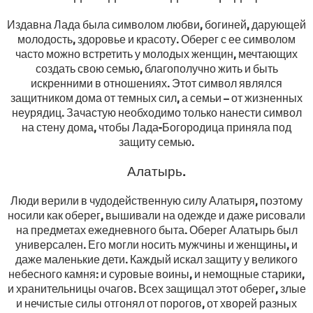
Издавна Лада была символом любви, богиней, дарующей
молодость, здоровье и красоту. Оберег с ее символом
часто можно встретить у молодых женщин, мечтающих
создать свою семью, благополучно жить и быть
искренними в отношениях. Этот символ являлся
защитником дома от темных сил, а семьи – от жизненных
неурядиц. Зачастую необходимо только нанести символ
на стену дома, чтобы Лада-Богородица приняла под
защиту семью.
Алатырь.
Люди верили в чудодейственную силу Алатыря, поэтому
носили как оберег, вышивали на одежде и даже рисовали
на предметах ежедневного быта. Оберег Алатырь был
универсален. Его могли носить мужчины и женщины, и
даже маленькие дети. Каждый искал защиту у великого
небесного камня: и суровые воины, и немощные старики,
и хранительницы очагов. Всех защищал этот оберег, злые
и нечистые силы отгонял от порогов, от хворей разных