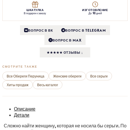
ШКАТУЛКА
ИЗГОТОВЛЕНИЕ
В подарок к заказу
До 10 дней
ВОПРОС В ВК
ВОПРОС В TELEGRAM
ВОПРОС В MAX
M
★★★★★ ОТЗЫВЫ ↓
СМОТРИТЕ ТАКЖЕ
Все Обереги Перуница
Женские обереги
Все серьги
Хиты продаж
Весь каталог
Описание
Детали
Сложно найти женщину, которая не носила бы серьги. По