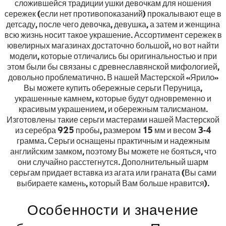
сложившейся традиции ушки девочкам для ношения
сережек (если нет противопоказаний) прокалывают еще в
детсаду, после чего девочка, девушка, а затем и женщина
всю жизнь носит такое украшение. Ассортимент сережек в
ювелирных магазинах достаточно большой, но вот найти
модели, которые отличались бы оригинальностью и при
этом были бы связаны с древнеславянской мифологией,
довольно проблематично. В нашей Мастерской «Ярило»
Вы можете купить обережные серьги Перуница,
украшенные камнем, которые будут одновременно и
красивым украшением, и обережным талисманом.
Изготовлены такие серьги мастерами нашей Мастерской
из серебра 925 пробы, размером 15 мм и весом 3-4
грамма. Серьги оснащены практичным и надежным
английским замком, поэтому Вы можете не бояться, что
они случайно расстегнутся. Дополнительный шарм
серьгам придает вставка из агата или граната (Вы сами
выбираете камень, который Вам больше нравится).
Особенности и значение