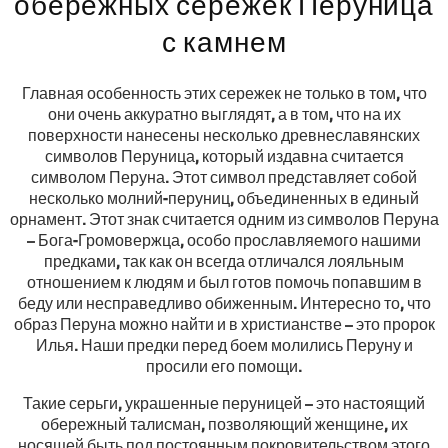
обережных сережек Перуница
с камнем
Главная особенность этих сережек не только в том, что
они очень аккуратно выглядят, а в том, что на их
поверхности нанесены несколько древнеславянских
символов Перуница, который издавна считается
символом Перуна. Этот символ представляет собой
несколько молний-перуниц, объединенных в единый
орнамент. Этот знак считается одним из символов Перуна
– Бога-Громовержца, особо прославляемого нашими
предками, так как он всегда отличался лояльным
отношением к людям и был готов помочь попавшим в
беду или несправедливо обиженным. Интересно то, что
образ Перуна можно найти и в христианстве – это пророк
Илья. Наши предки перед боем молились Перуну и
просили его помощи.
Такие серьги, украшенные перуницей – это настоящий
обережный талисман, позволяющий женщине, их
носящей быть под постоянным покровительством этого