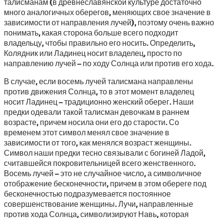
талисманам (в древнеславянской культуре достаточно
много аналогичных оберегов, меняющих свое значение в
зависимости от направления лучей), поэтому очень важно
понимать, какая сторона больше всего подходит
владельцу, чтобы правильно его носить. Определить,
Колядник или Ладинец носит владелец, просто по
направлению лучей – по ходу Солнца или против его хода.
В случае, если восемь лучей талисмана направлены
против движения Солнца, то в этот момент владелец
носит Ладинец – традиционно женский оберег. Наши
предки одевали такой талисман девочкам в раннем
возрасте, причем носила они его до старости. Со
временем этот символ менял свое значение в
зависимости от того, как менялся возраст женщины.
Символ наши предки тесно связывали с богиней Ладой,
считавшейся покровительницей всего женственного.
Восемь лучей – это не случайное число, а символичное
отображение бесконечности, причем в этом обереге под
бесконечностью подразумевается постоянное
совершенствование женщины. Лучи, направленные
против хода Солнца, символизируют Навь, которая