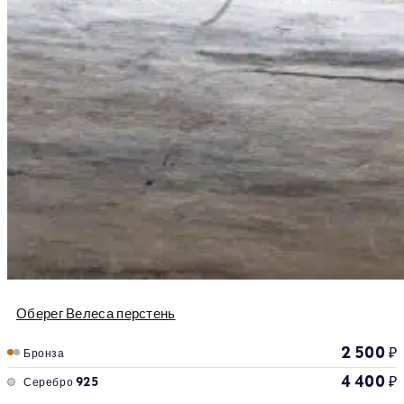
Оберег Велеса перстень
2 500
₽
Бронза
4 400
₽
Серебро 925