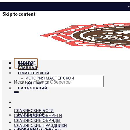
✦
Skip to content
КАТАЛОГ
MENU
ГЛАВНАЯ
О МАСТЕРСКОЙ
ИСТОРИЯ МАСТЕРСКОЙ
Искать:
КОНТАКТЫ
БАЗА ЗНАНИЙ
СЛАВЯНСКИЕ БОГИ
ИЗБРАННОЕ
СЛАВЯНСКИЕ ОБЕРЕГИ
СЛАВЯНСКИЕ ОБРЯДЫ
СЛАВЯНСКИЕ ПРАЗДНИКИ
КОРЗИНА /
0
₽