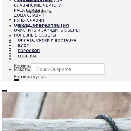
СЛАВЯНСКАЯ БУКВИЦА
СЛАВЯНСКИЕ ЧЕРТОГИ
РАСА СЛАВЯН
Корзина пуста.
ДОМА СЛАВЯН
РУНЫ СЛАВЯН
ОПРЕДЕЛИТЬ ЧЕРТОГ
ВХОД / РЕГИСТРАЦИЯ
ОЧИСТИТЬ И ЗАРЯДИТЬ ОБЕРЕГ
ПОЛЕЗНЫЕ СОВЕТЫ
ОПЛАТА, СРОКИ И ДОСТАВКА
БЛОГ
ГОРОСКОП
ОТЗЫВЫ
Корзина
Искать:
Корзина пуста.