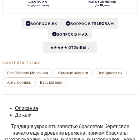
ШКАТУЛКА
ИЗГОТОВЛЕНИЕ
В подарок к заказу
До 10 дней
ВОПРОС В ВК
ВОПРОС В TELEGRAM
ВОПРОС В MAX
M
★★★★★ ОТЗЫВЫ ↓
СМОТРИТЕ ТАКЖЕ
Все Обереги Молвинец
Женские обереги
Все браслеты
Хиты продаж
Весь каталог
Описание
Детали
Традиция украшать запястье браслетом берет свое
начало еще в древние времена, причем браслеты
изготавливались из самых различных материалов – кожи,