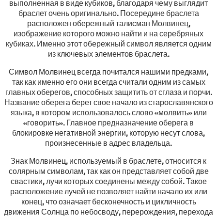
выполненная в виде кубиков, благодаря чему выглядит
браслет очень оригинально. Посередине браслета
расположен обережный талисман Молвинец,
изображение которого можно найти и на серебряных
кубиках. Именно этот обережный символ является одним
из ключевых элементов браслета.
Символ Молвинец всегда почитался нашими предками,
так как именно его они всегда считали одним из самых
главных оберегов, способных защитить от сглаза и порчи.
Название оберега берет свое начало из старославянского
языка, в котором использовалось слово «молвить» или
«говорить». Главное предназначение оберега в
блокировке негативной энергии, которую несут слова,
произнесенные в адрес владельца.
Знак Молвинец, используемый в браслете, относится к
солярным символам, так как он представляет собой две
свастики, лучи которых соединены между собой. Такое
расположение лучей не позволяет найти начало их или
конец, что означает бесконечность и цикличность
движения Солнца по небосводу, перерождения, перехода