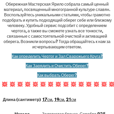
Обережная Мастерская Ярило собрала самый ценный
материал, посвященный многогранной культуре славян.
Воспользуйтесь уникальными статьями, чтобы грамотно
подобрать и купить подходящий оберег себе или близкому
человеку. Удобный сервис подсобит с определением
чертога, а также вы сможете узнать все тонкости,
связанные с самостоятельной очисткой и активацией
оберега. Возникли вопросы? Тогда обращайтесь к нам за
исчерпывающим ответом.
Как определить Чертог и Зал Сварожьего Круга?
Как Зарядить и Очистить Оберег?
Как выбрать Оберег?
Длина (сантиметр)
17см
,
19см
,
21см
Металл
Золотистая бронза, Серебро 925