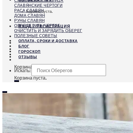
СЛАВЯНСКАЯ БУКВИЦА
СЛАВЯНСКИЕ ЧЕРТОГИ
РАСА СЛАВЯН
Корзина пуста.
ДОМА СЛАВЯН
РУНЫ СЛАВЯН
ОПРЕДЕЛИТЬ ЧЕРТОГ
ВХОД / РЕГИСТРАЦИЯ
ОЧИСТИТЬ И ЗАРЯДИТЬ ОБЕРЕГ
ПОЛЕЗНЫЕ СОВЕТЫ
ОПЛАТА, СРОКИ И ДОСТАВКА
БЛОГ
ГОРОСКОП
ОТЗЫВЫ
Корзина
Искать:
Корзина пуста.