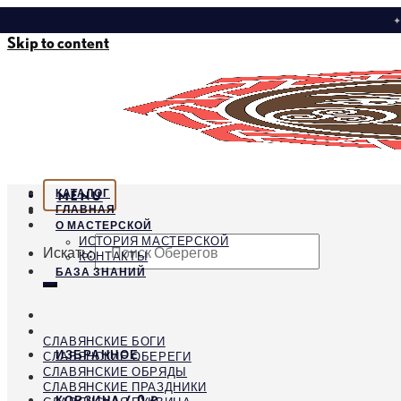
✦
Skip to content
КАТАЛОГ
MENU
ГЛАВНАЯ
О МАСТЕРСКОЙ
ИСТОРИЯ МАСТЕРСКОЙ
Искать:
КОНТАКТЫ
БАЗА ЗНАНИЙ
СЛАВЯНСКИЕ БОГИ
ИЗБРАННОЕ
СЛАВЯНСКИЕ ОБЕРЕГИ
СЛАВЯНСКИЕ ОБРЯДЫ
СЛАВЯНСКИЕ ПРАЗДНИКИ
КОРЗИНА /
0
₽