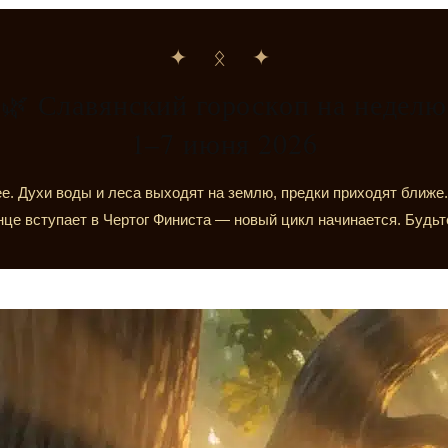
✦ ᛟ ✦
🌿 Славянский гороскоп на неделю
1–7 июня 2026
е. Духи воды и леса выходят на землю, предки приходят ближе
це вступает в Чертог Финиста — новый цикл начинается. Будьт