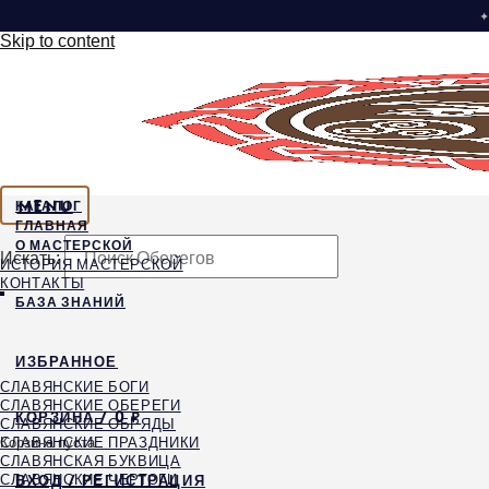
✦
Skip to content
MENU
КАТАЛОГ
ГЛАВНАЯ
О МАСТЕРСКОЙ
Искать:
ИСТОРИЯ МАСТЕРСКОЙ
КОНТАКТЫ
БАЗА ЗНАНИЙ
ИЗБРАННОЕ
СЛАВЯНСКИЕ БОГИ
СЛАВЯНСКИЕ ОБЕРЕГИ
КОРЗИНА /
0
₽
СЛАВЯНСКИЕ ОБРЯДЫ
СЛАВЯНСКИЕ ПРАЗДНИКИ
Корзина пуста.
СЛАВЯНСКАЯ БУКВИЦА
СЛАВЯНСКИЕ ЧЕРТОГИ
ВХОД / РЕГИСТРАЦИЯ