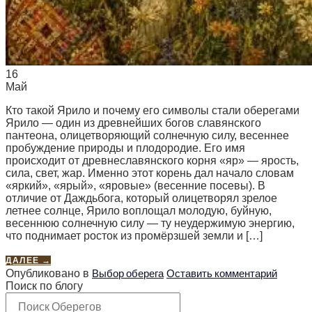
16
Май
Кто такой Ярило и почему его символы стали оберегами
Ярило — один из древнейших богов славянского
пантеона, олицетворяющий солнечную силу, весеннее
пробуждение природы и плодородие. Его имя
происходит от древнеславянского корня «яр» — ярость,
сила, свет, жар. Именно этот корень дал начало словам
«яркий», «ярый», «яровые» (весенние посевы). В
отличие от Даждьбога, который олицетворял зрелое
летнее солнце, Ярило воплощал молодую, буйную,
весеннюю солнечную силу — ту неудержимую энергию,
что поднимает росток из промёрзшей земли и […]
ДАЛЕЕ
→
Выбор оберега
Оставить комментарий
Опубликовано в
Поиск по блогу