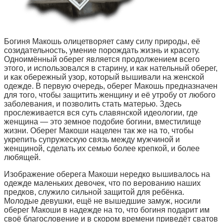
Богиня Макошь олицетворяет саму силу природы, её
созидательность, умение порождать жизнь и красоту.
Одноимённый оберег является продолжением всего
этого, и использовался в старину, и как нательный оберег,
и как обережный узор, который вышивали на женской
одежде. В первую очередь, оберег Макошь предназначен
для того, чтобы защитить женщину и её утробу от любого
заболевания, и позволить стать матерью. Здесь
прослеживается вся суть славянской идеологии, где
женщина — это земное подобие богини, вместилище
жизни. Оберег Макоши нацелен так же на то, чтобы
укрепить супружескую связь между мужчиной и
женщиной, сделать их семью более крепкой, и более
любящей.
Изображение оберега Макоши нередко вышивалось на
одежде маленьких девочек, что по верованию наших
предков, служило сильной защитой для ребёнка.
Молодые девушки, ещё не вышедшие замуж, носили
оберег Макоши в надежде на то, что богиня подарит им
своё благословение и в скором времени приведёт сватов