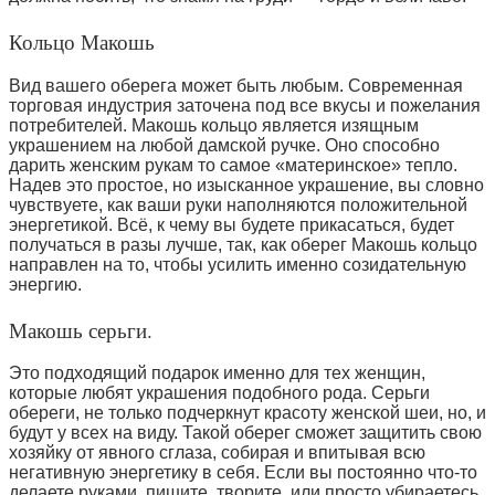
Кольцо Макошь
Вид вашего оберега может быть любым. Современная
торговая индустрия заточена под все вкусы и пожелания
потребителей. Макошь кольцо является изящным
украшением на любой дамской ручке. Оно способно
дарить женским рукам то самое «материнское» тепло.
Надев это простое, но изысканное украшение, вы словно
чувствуете, как ваши руки наполняются положительной
энергетикой. Всё, к чему вы будете прикасаться, будет
получаться в разы лучше, так, как оберег Макошь кольцо
направлен на то, чтобы усилить именно созидательную
энергию.
Макошь серьги.
Это подходящий подарок именно для тех женщин,
которые любят украшения подобного рода. Серьги
обереги, не только подчеркнут красоту женской шеи, но, и
будут у всех на виду. Такой оберег сможет защитить свою
хозяйку от явного сглаза, собирая и впитывая всю
негативную энергетику в себя. Если вы постоянно что-то
делаете руками, пишите, творите, или просто убираетесь,