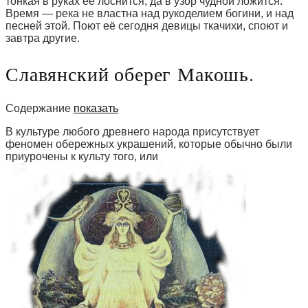
тонкая в руках её лоснится, да в узор чудной ложится.
Время — река не властна над рукоделием богини, и над
песней этой. Поют её сегодня девицы ткачихи, споют и
завтра другие.
Славянский оберег Макошь.
Содержание
показать
В культуре любого древнего народа присутствует
феномен обережных украшений, которые обычно были
приурочены к культу того, или