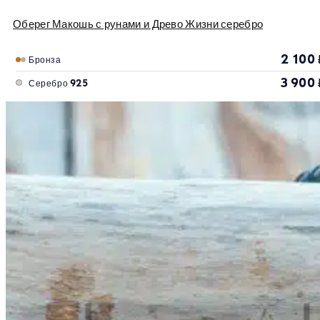
Оберег Макошь с рунами и Древо Жизни серебро
2 100
Бронза
3 900
Серебро 925