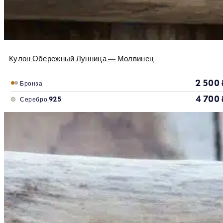
Кулон Обережный Лунница — Молвинец
2 500
Бронза
4 700
Серебро 925