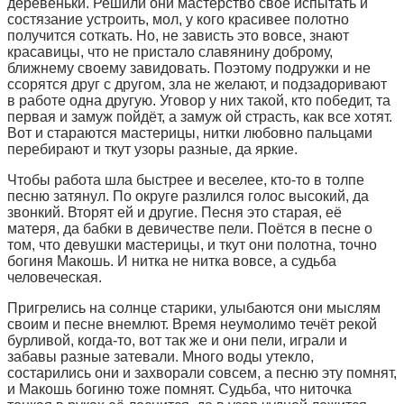
деревеньки. Решили они мастерство своё испытать и
состязание устроить, мол, у кого красивее полотно
получится соткать. Но, не зависть это вовсе, знают
красавицы, что не пристало славянину доброму,
ближнему своему завидовать. Поэтому подружки и не
ссорятся друг с другом, зла не желают, и подзадоривают
в работе одна другую. Уговор у них такой, кто победит, та
первая и замуж пойдёт, а замуж ой страсть, как все хотят.
Вот и стараются мастерицы, нитки любовно пальцами
перебирают и ткут узоры разные, да яркие.
Чтобы работа шла быстрее и веселее, кто-то в толпе
песню затянул. По округе разлился голос высокий, да
звонкий. Вторят ей и другие. Песня это старая, её
матеря, да бабки в девичестве пели. Поётся в песне о
том, что девушки мастерицы, и ткут они полотна, точно
богиня Макошь. И нитка не нитка вовсе, а судьба
человеческая.
Пригрелись на солнце старики, улыбаются они мыслям
своим и песне внемлют. Время неумолимо течёт рекой
бурливой, когда-то, вот так же и они пели, играли и
забавы разные затевали. Много воды утекло,
состарились они и захворали совсем, а песню эту помнят,
и Макошь богиню тоже помнят. Судьба, что ниточка