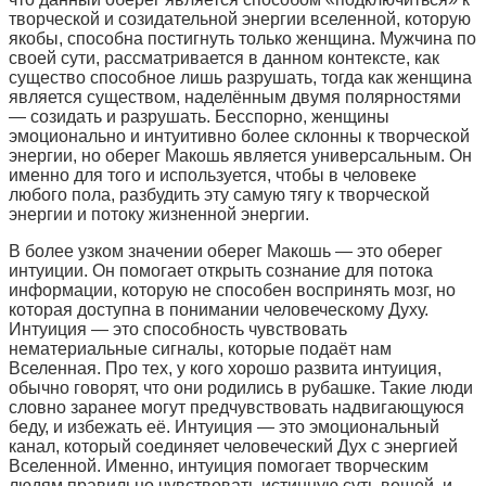
творческой и созидательной энергии вселенной, которую
якобы, способна постигнуть только женщина. Мужчина по
своей сути, рассматривается в данном контексте, как
существо способное лишь разрушать, тогда как женщина
является существом, наделённым двумя полярностями
— созидать и разрушать. Бесспорно, женщины
эмоционально и интуитивно более склонны к творческой
энергии, но оберег Макошь является универсальным. Он
именно для того и используется, чтобы в человеке
любого пола, разбудить эту самую тягу к творческой
энергии и потоку жизненной энергии.
В более узком значении оберег Макошь — это оберег
интуиции. Он помогает открыть сознание для потока
информации, которую не способен воспринять мозг, но
которая доступна в понимании человеческому Духу.
Интуиция — это способность чувствовать
нематериальные сигналы, которые подаёт нам
Вселенная. Про тех, у кого хорошо развита интуиция,
обычно говорят, что они родились в рубашке. Такие люди
словно заранее могут предчувствовать надвигающуюся
беду, и избежать её. Интуиция — это эмоциональный
канал, который соединяет человеческий Дух с энергией
Вселенной. Именно, интуиция помогает творческим
людям правильно чувствовать истинную суть вещей, и