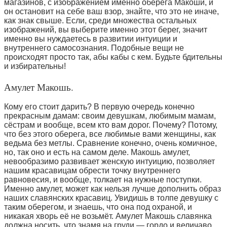
магазинов, с изображением именно оберега Макоши, и
он остановит на себе ваш взор, знайте, что это не иначе,
как знак свыше. Если, среди множества остальных
изображений, вы выберите именно этот берег, значит
именно вы нуждаетесь в развитии интуиции и
внутреннего самосознания. Подобные вещи не
происходят просто так, абы кабы с кем. Будьте бдительны
и избирательны!
Амулет Макошь.
Кому его стоит дарить? В первую очередь конечно
прекрасным дамам: своим девушкам, любимым мамам,
сёстрам и вообще, всем кто вам дорог. Почему? Потому,
что без этого оберега, все любимые вами женщины, как
ведьма без метлы. Сравнение конечно, очень комичное,
но, так оно и есть на самом деле. Макошь амулет,
невообразимо развивает женскую интуицию, позволяет
нашим красавицам обрести точку внутреннего
равновесия, и вообще, толкает на нужные поступки.
Именно амулет, может как нельзя лучше дополнить образ
наших славянских красавиц. Увидишь в толпе девушку с
таким оберегом, и знаешь, что она под охраной, и
никакая хворь её не возьмёт. Амулет Макошь славянка
должна носить, что знамя на груди — гордо и величаво.