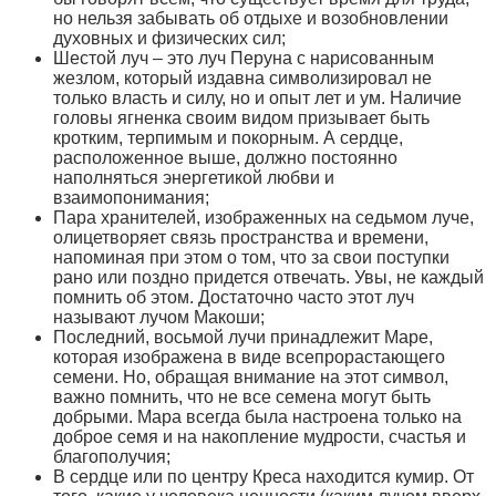
но нельзя забывать об отдыхе и возобновлении
духовных и физических сил;
Шестой луч – это луч Перуна с нарисованным
жезлом, который издавна символизировал не
только власть и силу, но и опыт лет и ум. Наличие
головы ягненка своим видом призывает быть
кротким, терпимым и покорным. А сердце,
расположенное выше, должно постоянно
наполняться энергетикой любви и
взаимопонимания;
Пара хранителей, изображенных на седьмом луче,
олицетворяет связь пространства и времени,
напоминая при этом о том, что за свои поступки
рано или поздно придется отвечать. Увы, не каждый
помнить об этом. Достаточно часто этот луч
называют лучом Макоши;
Последний, восьмой лучи принадлежит Маре,
которая изображена в виде всепрорастающего
семени. Но, обращая внимание на этот символ,
важно помнить, что не все семена могут быть
добрыми. Мара всегда была настроена только на
доброе семя и на накопление мудрости, счастья и
благополучия;
В сердце или по центру Креса находится кумир. От