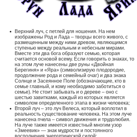
Верхний луч, с петлей для ношения. На нем
изображены Род и Лада – творцы всего живого, с
размещенным между ними древом, являющимся
ступенью между реальным и небесным мирами.
Вместе эти два бога образуют семью, которая
считается основой всему. Если говорить о знаках, то
на этом луче нанесены две руны «Двойная
Берегиня» и «Яра» (символизирую плодородие,
продолжение рода и семейный очаг) и два знака
Солнце и Засеянное Поле (обозначающие, кто в
семье главный, и кому необходимо заботиться о
семье). Не стоит забывать и о дереве – оно с
шестью завитками, каждый из которых является
символом определенного этапа в жизни человека;
Второй луч – это луч Велеса, который воплотил в
реальность существование человека. На этом луче
нанесена пчела – символ движения и трудолюбия.
На луче также имеется известный многим узор
«Змеевик» — знак мудрости и постоянного
восполнения энергетической силой;