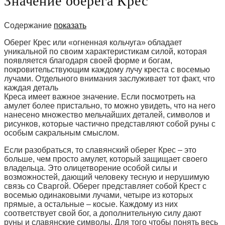
Значение оберега Крес
Содержание
показать
Оберег Крес или «огненная кольчуга» обладает
уникальной по своим характеристикам силой, которая
появляется благодаря своей форме и богам,
покровительствующим каждому лучу креста с восемью
лучами. Отдельного внимания заслуживает тот факт, что
каждая деталь
Креса имеет важное значение. Если посмотреть на
амулет более пристально, то можно увидеть, что на него
нанесено множество мельчайших деталей, символов и
рисунков, которые частично представляют собой руны с
особым сакральным смыслом.
Если разобраться, то славянский оберег Крес – это
больше, чем просто амулет, который защищает своего
владельца. Это олицетворение особой силы и
возможностей, дающий человеку тесную и нерушимую
связь со Сваргой. Оберег представляет собой Крест с
восемью одинаковыми лучами, четыре из которых
прямые, а остальные – косые. Каждому из них
соответствует свой бог, а дополнительную силу дают
руны и славянские символы. Для того чтобы понять весь