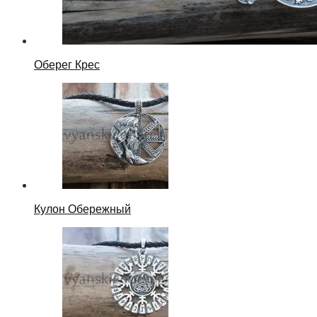
Оберег Крес
Кулон Обережный