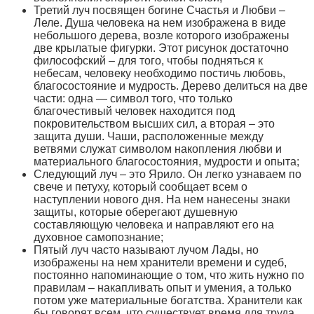
Третий луч посвящен богине Счастья и Любви –
Леле. Душа человека на нем изображена в виде
небольшого дерева, возле которого изображены
две крылатые фигурки. Этот рисунок достаточно
философский – для того, чтобы подняться к
небесам, человеку необходимо постичь любовь,
благосостояние и мудрость. Дерево делиться на две
части: одна — символ того, что только
благочестивый человек находится под
покровительством высших сил, а вторая – это
защита души. Чаши, расположенные между
ветвями служат символом накопления любви и
материального благосостояния, мудрости и опыта;
Следующий луч – это Ярило. Он легко узнаваем по
свече и петуху, который сообщает всем о
наступлении нового дня. На нем нанесены знаки
защиты, которые оберегают душевную
составляющую человека и направляют его на
духовное самопознание;
Пятый луч часто называют лучом Лады, но
изображены на нем хранители времени и судеб,
постоянно напоминающие о том, что жить нужно по
правилам – накапливать опыт и умения, а только
потом уже материальные богатства. Хранители как
бы говорят всем, что существует время для труда,