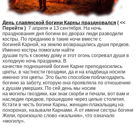
День славянской богини Карны праздновался
( <<
Перейти )
7 апреля и 13 сентября. На ночь
празднования дня богини во дворах люди разводили
костры. По преданию в такие ночи вместе с
богиней Карной, на землю возвращались души предков.
Именно костры помогали найти
душам путь к своему дому и этот огонь согревал души в
холодную ночь праздника. В
качестве подношений богине Карне преподносились
цветы, в частности гвоздики, да и на кладбища носили
именно эти цветы. Это было способом поблагодарить
богиню за заботу, которую она проявляла по отношению
к душам умерших. По сей день мы носим
на могилы гвоздики, как знак скорби и печали, вот вам и
наследие предков, прошедшее через целые столетия.
Кстати в честь богини Карны, женщин-плакальщиц на
похоронах, называли Карнами. А от имени сестры богини
Жели, произошло слово «жальник», что означало
«могилу».