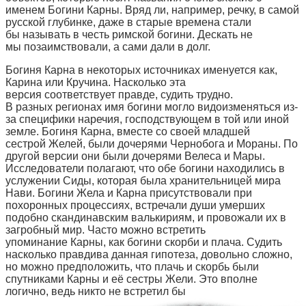
именем Богини Карны. Вряд ли, например, речку, в самой
русской глубинке, даже в старые времена стали
бы называть в честь римской богини. Дескать не
мы позаимствовали, а сами дали в долг.
Богиня Карна в некоторых источниках именуется как,
Карина или Кручина. Насколько эта
версия соответствует правде, судить трудно.
В разных регионах имя богини могло видоизменяться из-
за специфики наречия, господствующем в той или иной
земле. Богиня Карна, вместе со своей младшей
сестрой Желей, были дочерями Чернобога и Мораны. По
другой версии они были дочерями Велеса и Мары.
Исследователи полагают, что обе богини находились в
услужении Сиды, которая была хранительницей мира
Нави. Богини Жела и Карна присутствовали при
похоронных процессиях, встречали души умерших
подобно скандинавским валькириям, и провожали их в
загробный мир. Часто можно встретить
упоминание Карны, как богини скорби и плача. Судить
насколько правдива данная гипотеза, довольно сложно,
но можно предположить, что плачь и скорбь были
спутниками Карны и её сестры Жели. Это вполне
логично, ведь никто не встретил бы