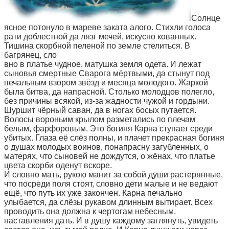
Солнце
ясное потонуло в мареве заката алого. Стихли голоса
рати доблестной да лязг мечей, искусно кованных.
Тишина скорбной пеленой по земле стелиться. В
багрянец, сло
вно в платье чудное, матушка земля одета. И лежат
сыновья смертные Сварога мёртвыми, да стынут под
печальным взором звёзд и месяца молодого. Жаркой
была битва, да напрасной. Столько молодцов полегло,
без причины всякой, из-за жадности чужой и гордыни.
Шуршит чёрный саван, да в ногах босых путается.
Волосы вороньим крылом разметались по плечам
белым, фарфоровым. Это богиня Карна ступает среди
убитых. Глаза её слёз полны, и плачет прекрасная богиня
о душах молодых воинов, понапрасну загубленных, о
матерях, что сыновей не дождутся, о жёнах, что платье
цвета скорби оденут вскоре.
И словно мать, рукою манит за собой души растерянные,
что посреди поля стоят, словно дети малые и не ведают
ещё, что путь их уже закончен. Карна печально
улыбается, да слёзы рукавом длинным вытирает. Всех
проводить она должна к чертогам небесным,
наставления дать. И в душу каждому заглянуть, увидеть