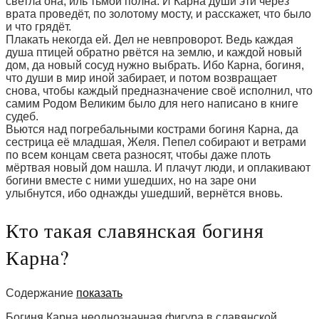
светла она, иль тьмой полна. И Карна души эти через
врата проведёт, по золотому мосту, и расскажет, что было
и что грядёт.
Плакать некогда ей. Дел не невпроворот. Ведь каждая
душа птицей обратно рвётся на землю, и каждой новый
дом, да новый сосуд нужно выбрать. Ибо Карна, богиня,
что души в мир иной забирает, и потом возвращает
снова, чтобы каждый предназначение своё исполнил, что
самим Родом Великим было для него написано в книге
судеб.
Вьются над погребальными кострами богиня Карна, да
сестрица её младшая, Желя. Пепел собирают и ветрами
по всем концам света разносят, чтобы даже плоть
мёртвая новый дом нашла. И плачут люди, и оплакивают
богини вместе с ними ушедших, но на заре они
улыбнутся, ибо однажды ушедший, вернётся вновь.
Кто такая славянская богиня
Карна?
Содержание
показать
Богиня Карна неоднозначная фигура в славянской