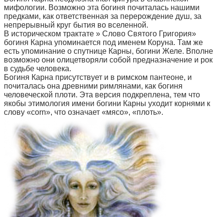
мифологии. Возможно эта богиня почиталась нашими
предками, как ответственная за перерождение душ, за
непрерывный круг бытия во вселенной.
В историческом трактате » Слово Святого Григория»
богиня Карна упоминается под именем Коруна. Там же
есть упоминание о спутнице Карны, богини Желе. Вполне
возможно они олицетворяли собой предназначение и рок
в судьбе человека.
Богиня Карна присутствует и в римском пантеоне, и
почиталась она древними римлянами, как богиня
человеческой плоти. Эта версия подкреплена, тем что
якобы этимология имени богини Карны уходит корнями к
слову «corn», что означает «мясо», «плоть».