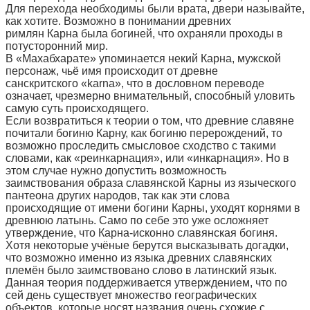
Для перехода необходимы были врата, двери называйте,
как хотите. Возможно в понимании древних
римлян Карна была богиней, что охраняли проходы в
потусторонний мир.
В «Махабхарате» упоминается некий Карна, мужской
персонаж, чьё имя происходит от древне
санскритского «karna», что в дословном переводе
означает, чрезмерно внимательный, способный уловить
самую суть происходящего.
Если возвратиться к теории о том, что древние славяне
почитали богиню Карну, как богиню перерождений, то
возможно проследить смысловое сходство с такими
словами, как «реинкарнация», или «инкарнация». Но в
этом случае нужно допустить возможность
заимствования образа славянской Карны из языческого
пантеона других народов, так как эти слова
происходящие от имени богини Карны, уходят корнями в
древнюю латынь. Само по себе это уже осложняет
утверждение, что Карна-исконно славянская богиня.
Хотя некоторые учёные берутся высказывать догадки,
что возможно именно из языка древних славянских
племён было заимствовано слово в латинский язык.
Данная теория поддерживается утверждением, что по
сей день существует множество географических
объектов, которые носят названия очень схожие с