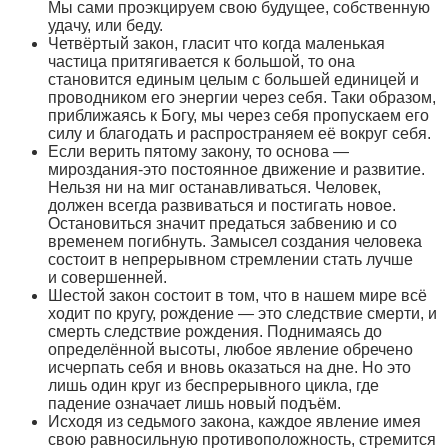
Мы сами проэкцируем свою будущее, собственную
удачу, или беду.
Четвёртый закон, гласит что когда маленькая
частица притягивается к большой, то она
становится единым целым с большей единицей и
проводником его энергии через себя. Таки образом,
приближаясь к Богу, мы через себя пропускаем его
силу и благодать и распространяем её вокруг себя.
Если верить пятому закону, то основа —
мироздания-это постоянное движение и развитие.
Нельзя ни на миг останавливаться. Человек,
должен всегда развиваться и постигать новое.
Остановиться значит предаться забвению и со
временем погибнуть. Замысел создания человека
состоит в непрерывном стремлении стать лучше
и совершенней.
Шестой закон состоит в том, что в нашем мире всё
ходит по кругу, рождение — это следствие смерти, и
смерть следствие рождения. Поднимаясь до
определённой высоты, любое явление обречено
исчерпать себя и вновь оказаться на дне. Но это
лишь один круг из беспрерывного цикла, где
падение означает лишь новый подъём.
Исходя из седьмого закона, каждое явление имея
свою равносильную противоположность, стремится