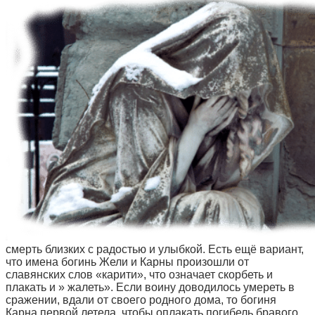
смерть близких с радостью и улыбкой. Есть ещё вариант,
что имена богинь Жели и Карны произошли от
славянских слов «карити», что означает скорбеть и
плакать и » жалеть». Если воину доводилось умереть в
сражении, вдали от своего родного дома, то богиня
Карна первой летела, чтобы оплакать погибель бравого