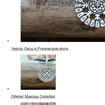
Чертог Лисы в Руническом круге
Оберег Макошь Серебро