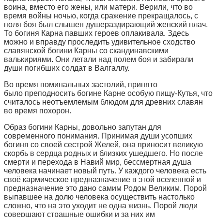
воина, вместо его жены, или матери. Верили, что во
время войны ночью, когда сражение прекращалось, с
поля боя был слышен душераздирающий женский плач.
То богиня Карна павших героев оплакивала. Здесь
можно и вправду проследить удивительное сходство
славянской богини Карны со скандинавскими
валькириями. Они летали над полем боя и забирали
души погибших солдат в Валгаллу.
Во время поминальных застолий, принято
было преподносить богине Карне особую пищу-Кутья, что
считалось неотъемлемым блюдом для древних славян
во время похорон.
Образ богини Карны, довольно запутан для
современного понимания. Принимая души усопших
богиня со своей сестрой Желей, она приносит великую
скорбь в сердца родных и близких ушедшего. Но после
смерти и перехода в Навий мир, бессмертная душа
человека начинает новый путь. У каждого человека есть
своё кармическое предназначение в этой вселенной и
предназначение это дано самим Родом Великим. Порой
выпавшее на долю человека осуществить настолько
сложно, что на это уходит не одна жизнь. Порой люди
совершают страшные ошибки и за них им