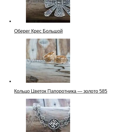
Оберег Крес Большой
Кольцо Цветок Папоротника — золото 585