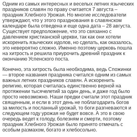
Одним из самых интересных и веселых летних языческих
праздников славян по праву считается 7 августа –
праздник Хлебного Урожая. Но многие исследователи
утверждают, что у этого празднования в славянском
календаре была отведена и еще одна дата – 28 августа.
Существует предположение, что это связанно с
давлением христианской церкви, так как они хотели
искоренить языческих идолов, но сделать, как оказалось,
это невероятно сложно. Именно поэтому церковь пошла
на хитрость и решила приурочить древний праздник к
окончанию Успенского поста.
Конечно, эта хитрость была необходима, ведь Спожинки
— второе названия праздника считался одним из самых
важных летних праздников славян. А искоренить
религию, которая считалась единственно верной на
протяжении тысячелетий за один день, и даже год было
просто невозможно. Наши предки считали этот праздник
священным, и если в этот день не поблагодарить богов
за милость и посланный урожай, то боги разгневаются и
следующем году урожая не будет вовсе. А это в свою
очередь ведет к голоду, болезням и смерти, поэтому
праздник Хлебного Урожая было принято отмечать с
особым размахом, богато и хлебосольно.