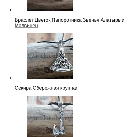
Браслет Цветок Папоротника Звенья Алатырь и
Молвинец
Секира Обережная крупная