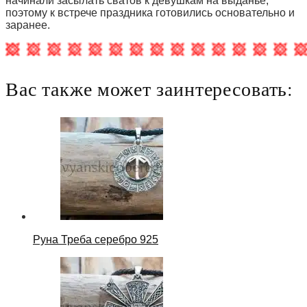
начинали засылать сватов к девушкам на выданье,
поэтому к встрече праздника готовились основательно и
заранее.
Вас также может заинтересовать:
Руна Треба серебро 925