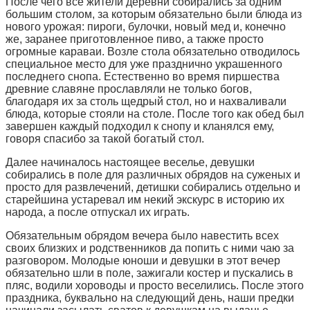
После чего все жители деревни собирались за одним
большим столом, за которым обязательно были блюда из
нового урожая: пироги, булочки, новый мед и, конечно
же, заранее приготовленное пиво, а также просто
огромные караваи. Возле стола обязательно отводилось
специальное место для уже празднично украшенного
последнего снопа. Естественно во время пиршества
древние славяне прославляли не только богов,
благодаря их за столь щедрый стол, но и нахваливали
блюда, которые стояли на столе. После того как обед был
завершен каждый подходил к снопу и кланялся ему,
говоря спасибо за такой богатый стол.
Далее начиналось настоящее веселье, девушки
собирались в поле для различных обрядов на суженых и
просто для развлечений, детишки собирались отдельно и
старейшина устаревал им некий экскурс в историю их
народа, а после отпускал их играть.
Обязательным обрядом вечера было навестить всех
своих близких и родственников да попить с ними чаю за
разговором. Молодые юноши и девушки в этот вечер
обязательно шли в поле, зажигали костер и пускались в
пляс, водили хороводы и просто веселились. После этого
праздника, буквально на следующий день, наши предки