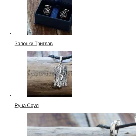
Запонки Триглав
Руна Соул