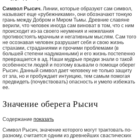
Символ Рысич.
Линии, которые образуют сам символ,
называют еще «рубежниками», они обозначают тонкую
грань между Добром и Миром Тьмы. Древние славяне
верили, что человек иногда сам виноват в том, что с ним
происходит из-за своего неумения и нежелания
противостоять мрачным и негативным мыслям. Сам того
не осознавая человек разрушает себя и свою жизнь
страхами, страданиями и прочими проблемами (в
большей степени надуманными) и его жизнь постепенно
превращается в ад. Наши мудрые предки знали о такой
особенности людей и поэтому взывали о помощи оберег
Рысич. Данный символ дает человеку не только защиту
от зла, но и пробуждает интуицию, тем самым помогая
предвидеть (почувствовать) опасность и умело избежать
ее.
Значение оберега Рысич
Содержание
показать
Символ Рысич, значение которого могут трактовать по-
разному, считается одним из древнейших свастических