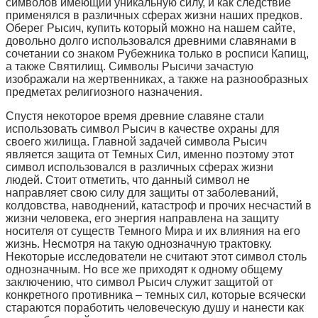
символов имеющий уникальную силу, и как следствие
применялся в различных сферах жизни наших предков.
Оберег Рысич, купить который можно на нашем сайте,
довольно долго использовался древними славянами в
сочетании со знаком Рубежника только в росписи Капищ,
а также Святилищ. Символы Рысичи зачастую
изображали на жертвенниках, а также на разнообразных
предметах религиозного назначения.
Спустя некоторое время древние славяне стали
использовать символ Рысич в качестве охраны для
своего жилища. Главной задачей символа Рысич
является защита от Темных Сил, именно поэтому этот
символ использовался в различных сферах жизни
людей. Стоит отметить, что данный символ не
направляет свою силу для защиты от заболеваний,
колдовства, наводнений, катастроф и прочих несчастий в
жизни человека, его энергия направлена на защиту
носителя от существ Темного Мира и их влияния на его
жизнь. Несмотря на такую однозначную трактовку.
Некоторые исследователи не считают этот символ столь
однозначным. Но все же приходят к одному общему
заключению, что символ Рысич служит защитой от
конкретного противника – темных сил, которые всячески
стараются поработить человеческую душу и нанести как