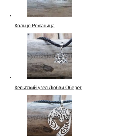
Кольцо Рожаница
Кельтский узел Любви Оберег