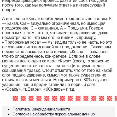
непрекращающийся процесс развития событий, даже
после того, как мы получаем ответ на интересующий
вопрос.
А вот слово «Коса» необходимо трактовать по частям: К
— какая, Ом – визуально ограниченная, но имеющая
продолжение, С – сказанная, А – Предками. Говоря
простым языком, это то, что имеет продолжение, даже
несмотря на то, что мы его не видим. К примеру,
«Прибрежная коса» — мы видим только ее часть, но это
не означает, что под водой нет продолжения. Также нам
неизвестно насколько оно велико. «Коса» — означало
что-то определенное, конкретное. Если же в слове
менялся всего один символ «Къса» (коса), то значение
существенно отличалось – литовка (инструмент для
скашивания травы). Стоит отметить, что от того на какой
слог падало ударение, смысл мог также существенно
отличаться или меняться. Но примерно в 80% случаев
ударение, наши предки ставили на первый слог
«кОсарь», «цЕзарь», «бОндарь» и т.д.
Политика Конфиденциальности
Согласие на обработку персональных данных