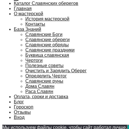
Каталог Славянских оберегов
Главная
О мастерской
История мастерской
Контакты
База Знаний
Славянские Боги
Славянские обереги
Славянские обряды
Славянские праздники
Буквица славянская
Чертоги
Полезные советы
Очистить и Зарядить Оберег
Определить Чертог
Славянские руны
Дома Славян
Раса Славян
Оплата, сроки и доставка
Блог
Гороскоп
Отзывы
Вход
Мы используем файлы cookie, чтобы сайт работал лучше.