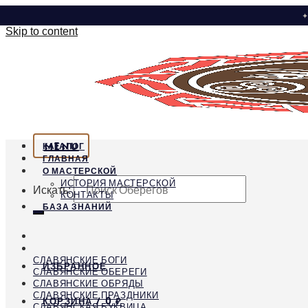
✦
Skip to content
MENU
КАТАЛОГ
ГЛАВНАЯ
О МАСТЕРСКОЙ
ИСТОРИЯ МАСТЕРСКОЙ
Искать:
КОНТАКТЫ
БАЗА ЗНАНИЙ
СЛАВЯНСКИЕ БОГИ
ИЗБРАННОЕ
СЛАВЯНСКИЕ ОБЕРЕГИ
СЛАВЯНСКИЕ ОБРЯДЫ
СЛАВЯНСКИЕ ПРАЗДНИКИ
КОРЗИНА /
0
₽
СЛАВЯНСКАЯ БУКВИЦА