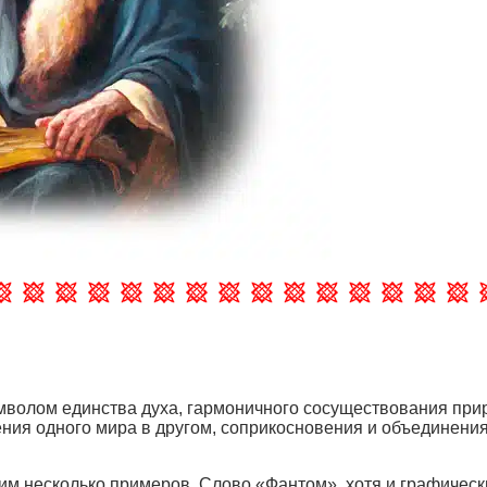
волом единства духа, гармоничного сосуществования приро
ния одного мира в другом, соприкосновения и объединения
им несколько примеров. Слово «Фантом», хотя и графически