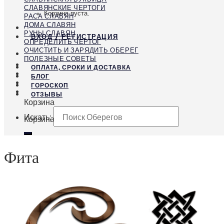
СЛАВЯНСКИЕ ЧЕРТОГИ
Корзина пуста.
РАСА СЛАВЯН
ДОМА СЛАВЯН
РУНЫ СЛАВЯН
ВХОД / РЕГИСТРАЦИЯ
ОПРЕДЕЛИТЬ ЧЕРТОГ
ОЧИСТИТЬ И ЗАРЯДИТЬ ОБЕРЕГ
ПОЛЕЗНЫЕ СОВЕТЫ
ОПЛАТА, СРОКИ И ДОСТАВКА
БЛОГ
ГОРОСКОП
ОТЗЫВЫ
Корзина
Искать:
Корзина пуста.
Фита